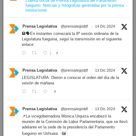
Cuenta oficial de Prensa Legislativa del Parlamento
fueguino. Noticias y fotografías generadas por la prensa
institucional.
Prensa Legislativa
@prensalegistdf
·
14 Dic 2024
En instantes comezará la 8ª sesión ordinaria de la
Legislatura fueguina, seguí la transmisión en el siguiente
enlace:
1
X
Prensa Legislativa
@prensalegistdf
·
13 Dic 2024
LEGISLATURA: Dieron a conocer el orden del día de la
sesión de mañana
X
Prensa Legislativa
@prensalegistdf
·
13 Dic 2024
La vicegobernadora Mónica Urquiza encabezó la
reunión de la Comisión de Labor Parlamentaria, que se llevó
adelante en la sede de la presidencia del Parlamento
fueguino en Ushuaia.