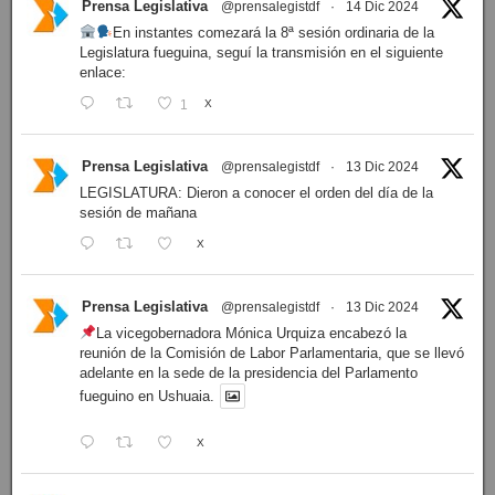
Prensa Legislativa
@prensalegistdf
·
14 Dic 2024
En instantes comezará la 8ª sesión ordinaria de la
Legislatura fueguina, seguí la transmisión en el siguiente
enlace:
1
X
Prensa Legislativa
@prensalegistdf
·
13 Dic 2024
LEGISLATURA: Dieron a conocer el orden del día de la
sesión de mañana
X
Prensa Legislativa
@prensalegistdf
·
13 Dic 2024
La vicegobernadora Mónica Urquiza encabezó la
reunión de la Comisión de Labor Parlamentaria, que se llevó
adelante en la sede de la presidencia del Parlamento
fueguino en Ushuaia.
X