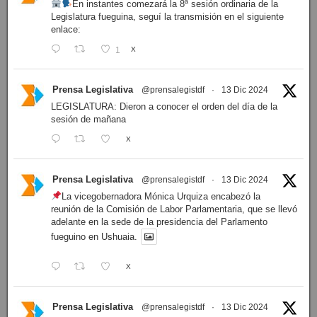
En instantes comezará la 8ª sesión ordinaria de la
Legislatura fueguina, seguí la transmisión en el siguiente
enlace:
1
X
Prensa Legislativa
@prensalegistdf
·
13 Dic 2024
LEGISLATURA: Dieron a conocer el orden del día de la
sesión de mañana
X
Prensa Legislativa
@prensalegistdf
·
13 Dic 2024
La vicegobernadora Mónica Urquiza encabezó la
reunión de la Comisión de Labor Parlamentaria, que se llevó
adelante en la sede de la presidencia del Parlamento
fueguino en Ushuaia.
X
Prensa Legislativa
@prensalegistdf
·
13 Dic 2024