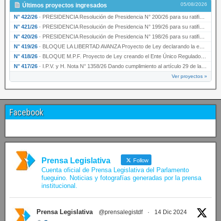
05/08/2026
Últimos proyectos ingresados
N° 422/26
·
PRESIDENCIA Resolución de Presidencia N° 200/26 para su ratificación.
N° 421/26
·
PRESIDENCIA Resolución de Presidencia N° 199/26 para su ratificación.
N° 420/26
·
PRESIDENCIA Resolución de Presidencia N° 198/26 para su ratificación.
N° 419/26
·
BLOQUE LA LIBERTAD AVANZA Proyecto de Ley declarando la esencialidad del servicio educativ…
N° 418/26
·
BLOQUE M.P.F. Proyecto de Ley creando el Ente Único Regulador de servicios públicos de la …
N° 417/26
·
I.P.V. y H. Nota N° 1358/26 Dando cumplimiento al artículo 29 de la Ley provincial N° 1399…
Ver proyectos »
Facebook
Prensa Legislativa
Follow
Cuenta oficial de Prensa Legislativa del Parlamento
fueguino. Noticias y fotografías generadas por la prensa
institucional.
Prensa Legislativa
@prensalegistdf
·
14 Dic 2024