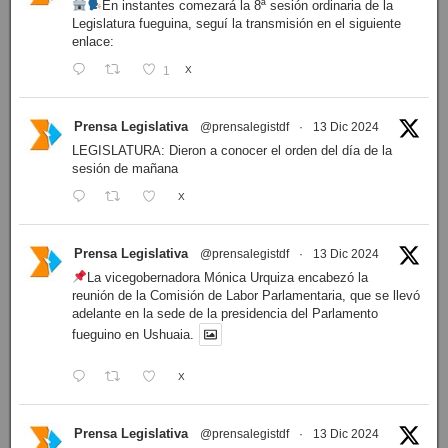
En instantes comezará la 8ª sesión ordinaria de la
Legislatura fueguina, seguí la transmisión en el siguiente
enlace:
1
X
Prensa Legislativa
@prensalegistdf
·
13 Dic 2024
LEGISLATURA: Dieron a conocer el orden del día de la
sesión de mañana
X
Prensa Legislativa
@prensalegistdf
·
13 Dic 2024
La vicegobernadora Mónica Urquiza encabezó la
reunión de la Comisión de Labor Parlamentaria, que se llevó
adelante en la sede de la presidencia del Parlamento
fueguino en Ushuaia.
X
Prensa Legislativa
@prensalegistdf
·
13 Dic 2024