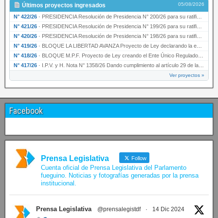
05/08/2026
Últimos proyectos ingresados
N° 422/26
·
PRESIDENCIA Resolución de Presidencia N° 200/26 para su ratificación.
N° 421/26
·
PRESIDENCIA Resolución de Presidencia N° 199/26 para su ratificación.
N° 420/26
·
PRESIDENCIA Resolución de Presidencia N° 198/26 para su ratificación.
N° 419/26
·
BLOQUE LA LIBERTAD AVANZA Proyecto de Ley declarando la esencialidad del servicio educativ…
N° 418/26
·
BLOQUE M.P.F. Proyecto de Ley creando el Ente Único Regulador de servicios públicos de la …
N° 417/26
·
I.P.V. y H. Nota N° 1358/26 Dando cumplimiento al artículo 29 de la Ley provincial N° 1399…
Ver proyectos »
Facebook
Prensa Legislativa
Follow
Cuenta oficial de Prensa Legislativa del Parlamento
fueguino. Noticias y fotografías generadas por la prensa
institucional.
Prensa Legislativa
@prensalegistdf
·
14 Dic 2024