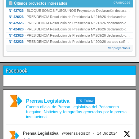
07/08/2026
Últimos proyectos ingresados
N° 427/26
·
BLOQUE SOMOS FUEGUINOS Proyecto de Declaración declarando de interés provincial PRESIDENCI…
N° 426/26
·
PRESIDENCIA Resolución de Presidencia N° 216/26 declarando de interés provincial la labor …
N° 425/26
·
PRESIDENCIA Resolución de Presidencia N° 212/26 declarando de interés provincial el “50° A…
N° 424/26
·
PRESIDENCIA Resolución de Presidencia Nº 210/26 declarando de interés provincial el proyec…
N° 423/26
·
PRESIDENCIA Resolución de Presidencia Nº 209/26 declarando de interés provincial la presen…
N° 422/26
·
PRESIDENCIA Resolución de Presidencia N° 200/26 para su ratificación.
Ver proyectos »
Facebook
Prensa Legislativa
Follow
Cuenta oficial de Prensa Legislativa del Parlamento
fueguino. Noticias y fotografías generadas por la prensa
institucional.
Prensa Legislativa
@prensalegistdf
·
14 Dic 2024