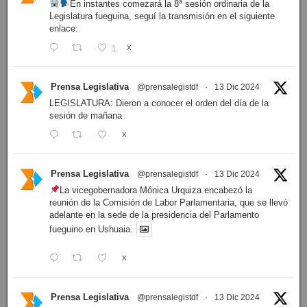
En instantes comezará la 8ª sesión ordinaria de la
Legislatura fueguina, seguí la transmisión en el siguiente
enlace:
1
X
Prensa Legislativa
@prensalegistdf
·
13 Dic 2024
LEGISLATURA: Dieron a conocer el orden del día de la
sesión de mañana
X
Prensa Legislativa
@prensalegistdf
·
13 Dic 2024
La vicegobernadora Mónica Urquiza encabezó la
reunión de la Comisión de Labor Parlamentaria, que se llevó
adelante en la sede de la presidencia del Parlamento
fueguino en Ushuaia.
X
Prensa Legislativa
@prensalegistdf
·
13 Dic 2024