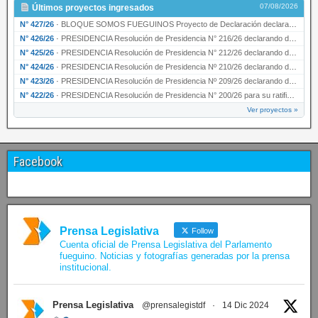
07/08/2026
Últimos proyectos ingresados
N° 427/26
·
BLOQUE SOMOS FUEGUINOS Proyecto de Declaración declarando de interés provincial PRESIDENCI…
N° 426/26
·
PRESIDENCIA Resolución de Presidencia N° 216/26 declarando de interés provincial la labor …
N° 425/26
·
PRESIDENCIA Resolución de Presidencia N° 212/26 declarando de interés provincial el “50° A…
N° 424/26
·
PRESIDENCIA Resolución de Presidencia Nº 210/26 declarando de interés provincial el proyec…
N° 423/26
·
PRESIDENCIA Resolución de Presidencia Nº 209/26 declarando de interés provincial la presen…
N° 422/26
·
PRESIDENCIA Resolución de Presidencia N° 200/26 para su ratificación.
Ver proyectos »
Facebook
Prensa Legislativa
Follow
Cuenta oficial de Prensa Legislativa del Parlamento
fueguino. Noticias y fotografías generadas por la prensa
institucional.
Prensa Legislativa
@prensalegistdf
·
14 Dic 2024