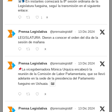
En instantes comezará la 8ª sesión ordinaria de la
Legislatura fueguina, seguí la transmisión en el siguiente
enlace:
1
X
Prensa Legislativa
@prensalegistdf
·
13 Dic 2024
LEGISLATURA: Dieron a conocer el orden del día de la
sesión de mañana
X
Prensa Legislativa
@prensalegistdf
·
13 Dic 2024
La vicegobernadora Mónica Urquiza encabezó la
reunión de la Comisión de Labor Parlamentaria, que se llevó
adelante en la sede de la presidencia del Parlamento
fueguino en Ushuaia.
X
Prensa Legislativa
@prensalegistdf
·
13 Dic 2024