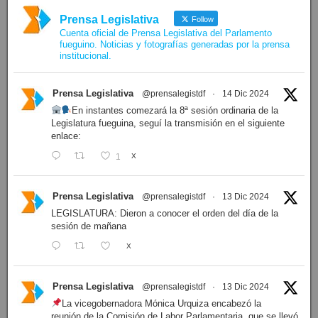
Prensa Legislativa
Follow
Cuenta oficial de Prensa Legislativa del Parlamento
fueguino. Noticias y fotografías generadas por la prensa
institucional.
Prensa Legislativa
@prensalegistdf
·
14 Dic 2024
En instantes comezará la 8ª sesión ordinaria de la
Legislatura fueguina, seguí la transmisión en el siguiente
enlace:
1
X
Prensa Legislativa
@prensalegistdf
·
13 Dic 2024
LEGISLATURA: Dieron a conocer el orden del día de la
sesión de mañana
X
Prensa Legislativa
@prensalegistdf
·
13 Dic 2024
La vicegobernadora Mónica Urquiza encabezó la
reunión de la Comisión de Labor Parlamentaria, que se llevó