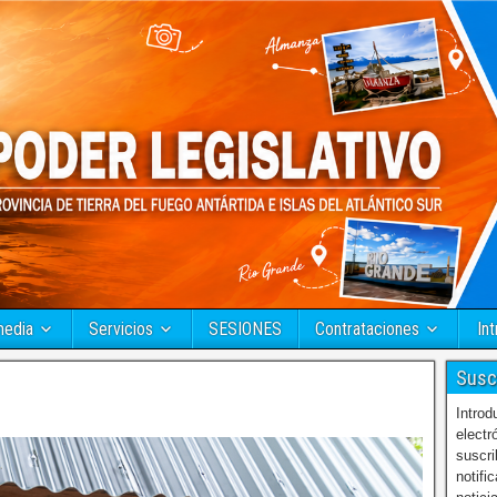
media
Servicios
SESIONES
Contrataciones
Int
Susc
Introd
electr
suscri
notifi