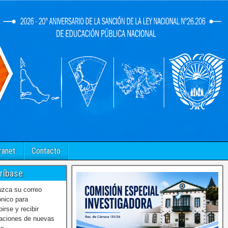
ranet
Contacto
ríbase
uzca su correo
ónico para
birse y recibir
caciones de nuevas