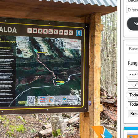
notici
S
Rang