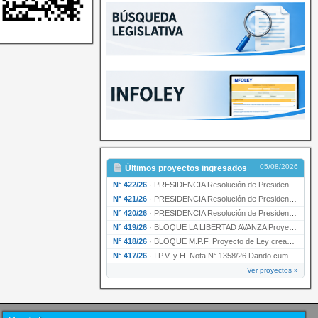
05/08/2026
Últimos proyectos ingresados
N° 422/26
·
PRESIDENCIA Resolución de Presidencia N° 200/26 para su ratificación.
N° 421/26
·
PRESIDENCIA Resolución de Presidencia N° 199/26 para su ratificación.
N° 420/26
·
PRESIDENCIA Resolución de Presidencia N° 198/26 para su ratificación.
N° 419/26
·
BLOQUE LA LIBERTAD AVANZA Proyecto de Ley declarando la esencialidad del servicio educativ…
N° 418/26
·
BLOQUE M.P.F. Proyecto de Ley creando el Ente Único Regulador de servicios públicos de la …
N° 417/26
·
I.P.V. y H. Nota N° 1358/26 Dando cumplimiento al artículo 29 de la Ley provincial N° 1399…
Ver proyectos »