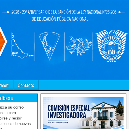
ranet
Contacto
ríbase
uzca su correo
ónico para
birse y recibir
caciones de nuevas