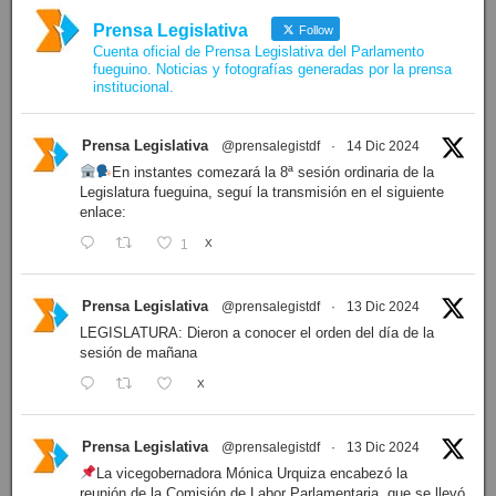
Prensa Legislativa
Follow
Cuenta oficial de Prensa Legislativa del Parlamento
fueguino. Noticias y fotografías generadas por la prensa
institucional.
Prensa Legislativa
@prensalegistdf
·
14 Dic 2024
En instantes comezará la 8ª sesión ordinaria de la
Legislatura fueguina, seguí la transmisión en el siguiente
enlace:
1
X
Prensa Legislativa
@prensalegistdf
·
13 Dic 2024
LEGISLATURA: Dieron a conocer el orden del día de la
sesión de mañana
X
Prensa Legislativa
@prensalegistdf
·
13 Dic 2024
La vicegobernadora Mónica Urquiza encabezó la
reunión de la Comisión de Labor Parlamentaria, que se llevó