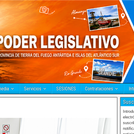
media
Servicios
SESIONES
Contrataciones
Int
Susc
Introd
electr
suscri
notifi