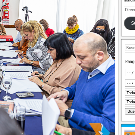
notici
S
Rang