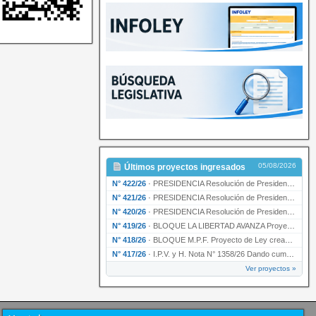
05/08/2026
Últimos proyectos ingresados
N° 422/26
·
PRESIDENCIA Resolución de Presidencia N° 200/26 para su ratificación.
N° 421/26
·
PRESIDENCIA Resolución de Presidencia N° 199/26 para su ratificación.
N° 420/26
·
PRESIDENCIA Resolución de Presidencia N° 198/26 para su ratificación.
N° 419/26
·
BLOQUE LA LIBERTAD AVANZA Proyecto de Ley declarando la esencialidad del servicio educativ…
N° 418/26
·
BLOQUE M.P.F. Proyecto de Ley creando el Ente Único Regulador de servicios públicos de la …
N° 417/26
·
I.P.V. y H. Nota N° 1358/26 Dando cumplimiento al artículo 29 de la Ley provincial N° 1399…
Ver proyectos »