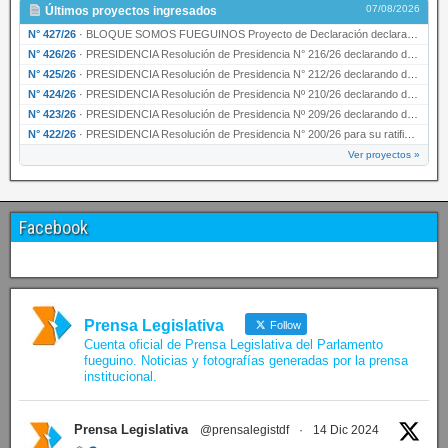
07/08/2026
Últimos proyectos ingresados
N° 427/26
·
BLOQUE SOMOS FUEGUINOS Proyecto de Declaración declarando de interés provincial PRESIDENCI…
N° 426/26
·
PRESIDENCIA Resolución de Presidencia N° 216/26 declarando de interés provincial la labor …
N° 425/26
·
PRESIDENCIA Resolución de Presidencia N° 212/26 declarando de interés provincial el “50° A…
N° 424/26
·
PRESIDENCIA Resolución de Presidencia Nº 210/26 declarando de interés provincial el proyec…
N° 423/26
·
PRESIDENCIA Resolución de Presidencia Nº 209/26 declarando de interés provincial la presen…
N° 422/26
·
PRESIDENCIA Resolución de Presidencia N° 200/26 para su ratificación.
Ver proyectos »
Facebook
Prensa Legislativa
Follow
Cuenta oficial de Prensa Legislativa del Parlamento
fueguino. Noticias y fotografías generadas por la prensa
institucional.
Prensa Legislativa
@prensalegistdf
·
14 Dic 2024