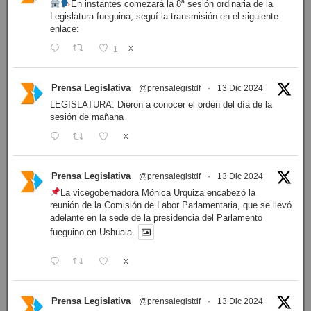
En instantes comezará la 8ª sesión ordinaria de la
Legislatura fueguina, seguí la transmisión en el siguiente
enlace:
1
X
Prensa Legislativa
@prensalegistdf
·
13 Dic 2024
LEGISLATURA: Dieron a conocer el orden del día de la
sesión de mañana
X
Prensa Legislativa
@prensalegistdf
·
13 Dic 2024
La vicegobernadora Mónica Urquiza encabezó la
reunión de la Comisión de Labor Parlamentaria, que se llevó
adelante en la sede de la presidencia del Parlamento
fueguino en Ushuaia.
X
Prensa Legislativa
@prensalegistdf
·
13 Dic 2024