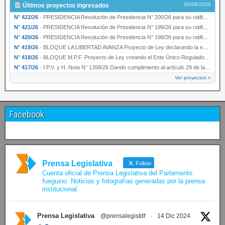
05/08/2026
Últimos proyectos ingresados
N° 422/26
·
PRESIDENCIA Resolución de Presidencia N° 200/26 para su ratificación.
N° 421/26
·
PRESIDENCIA Resolución de Presidencia N° 199/26 para su ratificación.
N° 420/26
·
PRESIDENCIA Resolución de Presidencia N° 198/26 para su ratificación.
N° 419/26
·
BLOQUE LA LIBERTAD AVANZA Proyecto de Ley declarando la esencialidad del servicio educativ…
N° 418/26
·
BLOQUE M.P.F. Proyecto de Ley creando el Ente Único Regulador de servicios públicos de la …
N° 417/26
·
I.P.V. y H. Nota N° 1358/26 Dando cumplimiento al artículo 29 de la Ley provincial N° 1399…
Ver proyectos »
Facebook
Prensa Legislativa
Follow
Cuenta oficial de Prensa Legislativa del Parlamento
fueguino. Noticias y fotografías generadas por la prensa
institucional.
Prensa Legislativa
@prensalegistdf
·
14 Dic 2024