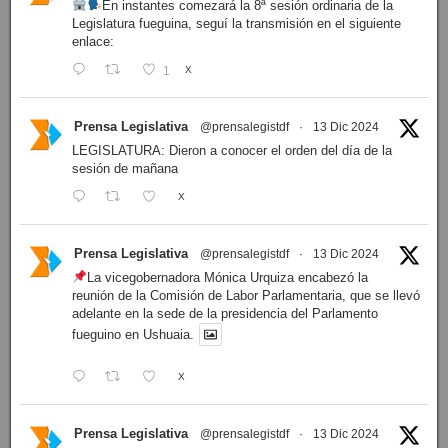
En instantes comezará la 8ª sesión ordinaria de la
Legislatura fueguina, seguí la transmisión en el siguiente
enlace:
1
X
Prensa Legislativa
@prensalegistdf
·
13 Dic 2024
LEGISLATURA: Dieron a conocer el orden del día de la
sesión de mañana
X
Prensa Legislativa
@prensalegistdf
·
13 Dic 2024
La vicegobernadora Mónica Urquiza encabezó la
reunión de la Comisión de Labor Parlamentaria, que se llevó
adelante en la sede de la presidencia del Parlamento
fueguino en Ushuaia.
X
Prensa Legislativa
@prensalegistdf
·
13 Dic 2024