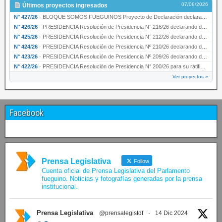
07/08/2026
Últimos proyectos ingresados
N° 427/26
·
BLOQUE SOMOS FUEGUINOS Proyecto de Declaración declarando de interés provincial PRESIDENCI…
N° 426/26
·
PRESIDENCIA Resolución de Presidencia N° 216/26 declarando de interés provincial la labor …
N° 425/26
·
PRESIDENCIA Resolución de Presidencia N° 212/26 declarando de interés provincial el “50° A…
N° 424/26
·
PRESIDENCIA Resolución de Presidencia Nº 210/26 declarando de interés provincial el proyec…
N° 423/26
·
PRESIDENCIA Resolución de Presidencia Nº 209/26 declarando de interés provincial la presen…
N° 422/26
·
PRESIDENCIA Resolución de Presidencia N° 200/26 para su ratificación.
Ver proyectos »
Facebook
Prensa Legislativa
Follow
Cuenta oficial de Prensa Legislativa del Parlamento
fueguino. Noticias y fotografías generadas por la prensa
institucional.
Prensa Legislativa
@prensalegistdf
·
14 Dic 2024