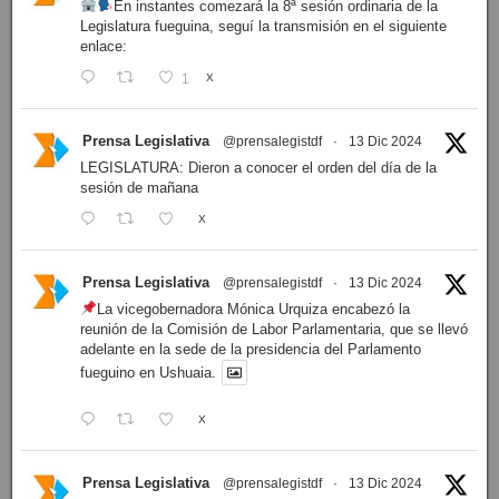
En instantes comezará la 8ª sesión ordinaria de la
Legislatura fueguina, seguí la transmisión en el siguiente
enlace:
1
X
Prensa Legislativa
@prensalegistdf
·
13 Dic 2024
LEGISLATURA: Dieron a conocer el orden del día de la
sesión de mañana
X
Prensa Legislativa
@prensalegistdf
·
13 Dic 2024
La vicegobernadora Mónica Urquiza encabezó la
reunión de la Comisión de Labor Parlamentaria, que se llevó
adelante en la sede de la presidencia del Parlamento
fueguino en Ushuaia.
X
Prensa Legislativa
@prensalegistdf
·
13 Dic 2024