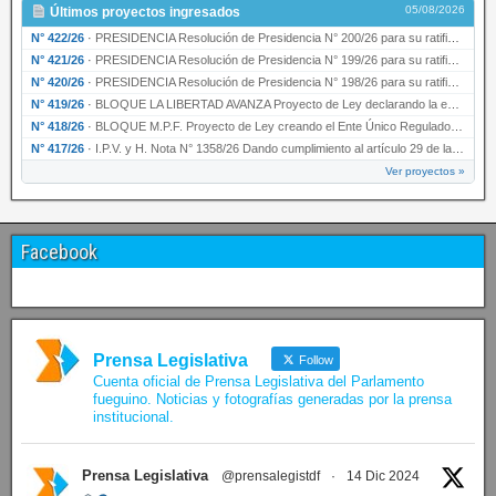
05/08/2026
Últimos proyectos ingresados
N° 422/26
·
PRESIDENCIA Resolución de Presidencia N° 200/26 para su ratificación.
N° 421/26
·
PRESIDENCIA Resolución de Presidencia N° 199/26 para su ratificación.
N° 420/26
·
PRESIDENCIA Resolución de Presidencia N° 198/26 para su ratificación.
N° 419/26
·
BLOQUE LA LIBERTAD AVANZA Proyecto de Ley declarando la esencialidad del servicio educativ…
N° 418/26
·
BLOQUE M.P.F. Proyecto de Ley creando el Ente Único Regulador de servicios públicos de la …
N° 417/26
·
I.P.V. y H. Nota N° 1358/26 Dando cumplimiento al artículo 29 de la Ley provincial N° 1399…
Ver proyectos »
Facebook
Prensa Legislativa
Follow
Cuenta oficial de Prensa Legislativa del Parlamento
fueguino. Noticias y fotografías generadas por la prensa
institucional.
Prensa Legislativa
@prensalegistdf
·
14 Dic 2024