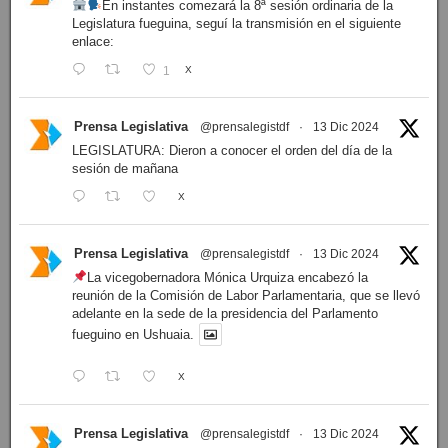
En instantes comezará la 8ª sesión ordinaria de la
Legislatura fueguina, seguí la transmisión en el siguiente
enlace:
1
X
Prensa Legislativa
@prensalegistdf
·
13 Dic 2024
LEGISLATURA: Dieron a conocer el orden del día de la
sesión de mañana
X
Prensa Legislativa
@prensalegistdf
·
13 Dic 2024
La vicegobernadora Mónica Urquiza encabezó la
reunión de la Comisión de Labor Parlamentaria, que se llevó
adelante en la sede de la presidencia del Parlamento
fueguino en Ushuaia.
X
Prensa Legislativa
@prensalegistdf
·
13 Dic 2024