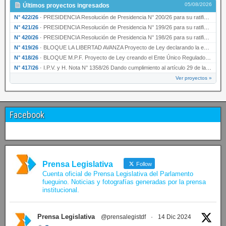
05/08/2026
Últimos proyectos ingresados
N° 422/26
·
PRESIDENCIA Resolución de Presidencia N° 200/26 para su ratificación.
N° 421/26
·
PRESIDENCIA Resolución de Presidencia N° 199/26 para su ratificación.
N° 420/26
·
PRESIDENCIA Resolución de Presidencia N° 198/26 para su ratificación.
N° 419/26
·
BLOQUE LA LIBERTAD AVANZA Proyecto de Ley declarando la esencialidad del servicio educativ…
N° 418/26
·
BLOQUE M.P.F. Proyecto de Ley creando el Ente Único Regulador de servicios públicos de la …
N° 417/26
·
I.P.V. y H. Nota N° 1358/26 Dando cumplimiento al artículo 29 de la Ley provincial N° 1399…
Ver proyectos »
Facebook
Prensa Legislativa
Follow
Cuenta oficial de Prensa Legislativa del Parlamento
fueguino. Noticias y fotografías generadas por la prensa
institucional.
Prensa Legislativa
@prensalegistdf
·
14 Dic 2024