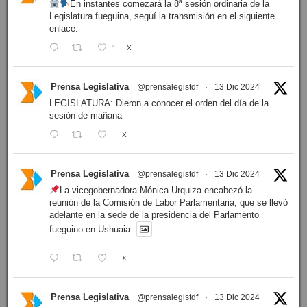
En instantes comezará la 8ª sesión ordinaria de la
Legislatura fueguina, seguí la transmisión en el siguiente
enlace:
1
X
Prensa Legislativa
@prensalegistdf
·
13 Dic 2024
LEGISLATURA: Dieron a conocer el orden del día de la
sesión de mañana
X
Prensa Legislativa
@prensalegistdf
·
13 Dic 2024
La vicegobernadora Mónica Urquiza encabezó la
reunión de la Comisión de Labor Parlamentaria, que se llevó
adelante en la sede de la presidencia del Parlamento
fueguino en Ushuaia.
X
Prensa Legislativa
@prensalegistdf
·
13 Dic 2024