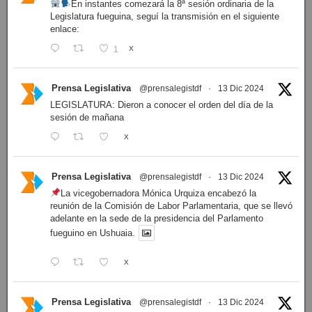
En instantes comezará la 8ª sesión ordinaria de la
Legislatura fueguina, seguí la transmisión en el siguiente
enlace:
1
X
Prensa Legislativa
@prensalegistdf
·
13 Dic 2024
LEGISLATURA: Dieron a conocer el orden del día de la
sesión de mañana
X
Prensa Legislativa
@prensalegistdf
·
13 Dic 2024
La vicegobernadora Mónica Urquiza encabezó la
reunión de la Comisión de Labor Parlamentaria, que se llevó
adelante en la sede de la presidencia del Parlamento
fueguino en Ushuaia.
X
Prensa Legislativa
@prensalegistdf
·
13 Dic 2024