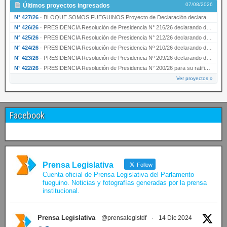
07/08/2026
Últimos proyectos ingresados
N° 427/26
·
BLOQUE SOMOS FUEGUINOS Proyecto de Declaración declarando de interés provincial PRESIDENCI…
N° 426/26
·
PRESIDENCIA Resolución de Presidencia N° 216/26 declarando de interés provincial la labor …
N° 425/26
·
PRESIDENCIA Resolución de Presidencia N° 212/26 declarando de interés provincial el “50° A…
N° 424/26
·
PRESIDENCIA Resolución de Presidencia Nº 210/26 declarando de interés provincial el proyec…
N° 423/26
·
PRESIDENCIA Resolución de Presidencia Nº 209/26 declarando de interés provincial la presen…
N° 422/26
·
PRESIDENCIA Resolución de Presidencia N° 200/26 para su ratificación.
Ver proyectos »
Facebook
Prensa Legislativa
Follow
Cuenta oficial de Prensa Legislativa del Parlamento
fueguino. Noticias y fotografías generadas por la prensa
institucional.
Prensa Legislativa
@prensalegistdf
·
14 Dic 2024