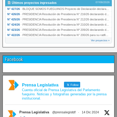
07/08/2026
Últimos proyectos ingresados
N° 427/26
·
BLOQUE SOMOS FUEGUINOS Proyecto de Declaración declarando de interés provincial PRESIDENCI…
N° 426/26
·
PRESIDENCIA Resolución de Presidencia N° 216/26 declarando de interés provincial la labor …
N° 425/26
·
PRESIDENCIA Resolución de Presidencia N° 212/26 declarando de interés provincial el “50° A…
N° 424/26
·
PRESIDENCIA Resolución de Presidencia Nº 210/26 declarando de interés provincial el proyec…
N° 423/26
·
PRESIDENCIA Resolución de Presidencia Nº 209/26 declarando de interés provincial la presen…
N° 422/26
·
PRESIDENCIA Resolución de Presidencia N° 200/26 para su ratificación.
Ver proyectos »
Facebook
Prensa Legislativa
Follow
Cuenta oficial de Prensa Legislativa del Parlamento
fueguino. Noticias y fotografías generadas por la prensa
institucional.
Prensa Legislativa
@prensalegistdf
·
14 Dic 2024