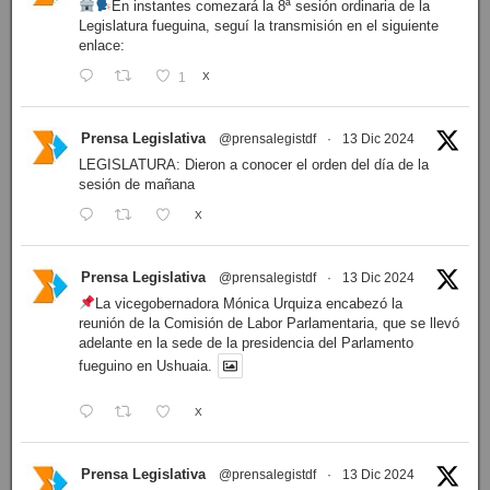
En instantes comezará la 8ª sesión ordinaria de la
Legislatura fueguina, seguí la transmisión en el siguiente
enlace:
1
X
Prensa Legislativa
@prensalegistdf
·
13 Dic 2024
LEGISLATURA: Dieron a conocer el orden del día de la
sesión de mañana
X
Prensa Legislativa
@prensalegistdf
·
13 Dic 2024
La vicegobernadora Mónica Urquiza encabezó la
reunión de la Comisión de Labor Parlamentaria, que se llevó
adelante en la sede de la presidencia del Parlamento
fueguino en Ushuaia.
X
Prensa Legislativa
@prensalegistdf
·
13 Dic 2024