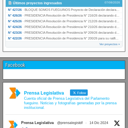
07/08/2026
Últimos proyectos ingresados
N° 427/26
·
BLOQUE SOMOS FUEGUINOS Proyecto de Declaración declarando de interés provincial PRESIDENCI…
N° 426/26
·
PRESIDENCIA Resolución de Presidencia N° 216/26 declarando de interés provincial la labor …
N° 425/26
·
PRESIDENCIA Resolución de Presidencia N° 212/26 declarando de interés provincial el “50° A…
N° 424/26
·
PRESIDENCIA Resolución de Presidencia Nº 210/26 declarando de interés provincial el proyec…
N° 423/26
·
PRESIDENCIA Resolución de Presidencia Nº 209/26 declarando de interés provincial la presen…
N° 422/26
·
PRESIDENCIA Resolución de Presidencia N° 200/26 para su ratificación.
Ver proyectos »
Facebook
Prensa Legislativa
Follow
Cuenta oficial de Prensa Legislativa del Parlamento
fueguino. Noticias y fotografías generadas por la prensa
institucional.
Prensa Legislativa
@prensalegistdf
·
14 Dic 2024