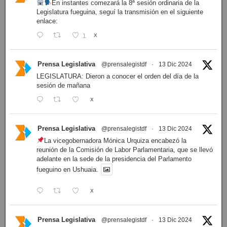
En instantes comezará la 8ª sesión ordinaria de la
Legislatura fueguina, seguí la transmisión en el siguiente
enlace:
1
X
Prensa Legislativa
@prensalegistdf
·
13 Dic 2024
LEGISLATURA: Dieron a conocer el orden del día de la
sesión de mañana
X
Prensa Legislativa
@prensalegistdf
·
13 Dic 2024
La vicegobernadora Mónica Urquiza encabezó la
reunión de la Comisión de Labor Parlamentaria, que se llevó
adelante en la sede de la presidencia del Parlamento
fueguino en Ushuaia.
X
Prensa Legislativa
@prensalegistdf
·
13 Dic 2024