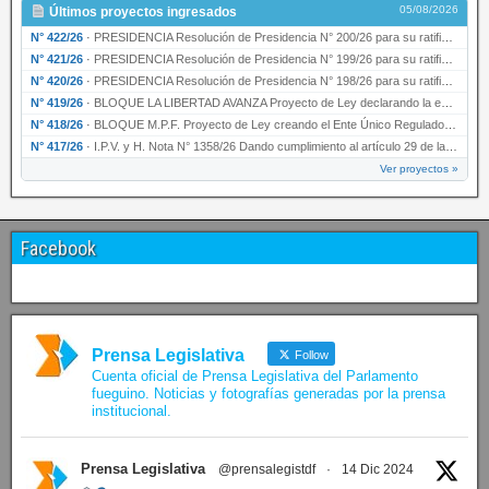
05/08/2026
Últimos proyectos ingresados
N° 422/26
·
PRESIDENCIA Resolución de Presidencia N° 200/26 para su ratificación.
N° 421/26
·
PRESIDENCIA Resolución de Presidencia N° 199/26 para su ratificación.
N° 420/26
·
PRESIDENCIA Resolución de Presidencia N° 198/26 para su ratificación.
N° 419/26
·
BLOQUE LA LIBERTAD AVANZA Proyecto de Ley declarando la esencialidad del servicio educativ…
N° 418/26
·
BLOQUE M.P.F. Proyecto de Ley creando el Ente Único Regulador de servicios públicos de la …
N° 417/26
·
I.P.V. y H. Nota N° 1358/26 Dando cumplimiento al artículo 29 de la Ley provincial N° 1399…
Ver proyectos »
Facebook
Prensa Legislativa
Follow
Cuenta oficial de Prensa Legislativa del Parlamento
fueguino. Noticias y fotografías generadas por la prensa
institucional.
Prensa Legislativa
@prensalegistdf
·
14 Dic 2024