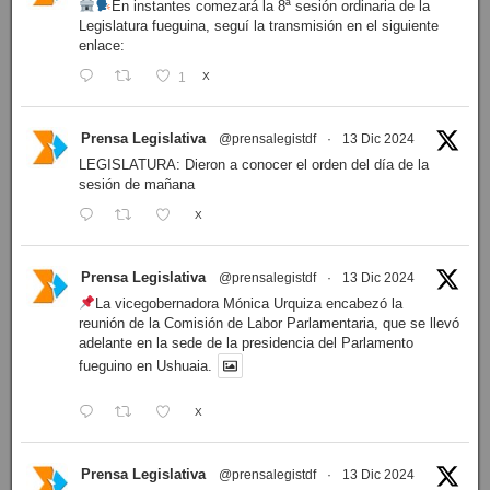
En instantes comezará la 8ª sesión ordinaria de la
Legislatura fueguina, seguí la transmisión en el siguiente
enlace:
1
X
Prensa Legislativa
@prensalegistdf
·
13 Dic 2024
LEGISLATURA: Dieron a conocer el orden del día de la
sesión de mañana
X
Prensa Legislativa
@prensalegistdf
·
13 Dic 2024
La vicegobernadora Mónica Urquiza encabezó la
reunión de la Comisión de Labor Parlamentaria, que se llevó
adelante en la sede de la presidencia del Parlamento
fueguino en Ushuaia.
X
Prensa Legislativa
@prensalegistdf
·
13 Dic 2024