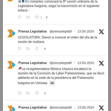
En instantes comezará la 8ª sesión ordinaria de la
Legislatura fueguina, seguí la transmisión en el siguiente
enlace:
1
X
Prensa Legislativa
@prensalegistdf
·
13 Dic 2024
LEGISLATURA: Dieron a conocer el orden del día de la
sesión de mañana
X
Prensa Legislativa
@prensalegistdf
·
13 Dic 2024
La vicegobernadora Mónica Urquiza encabezó la
reunión de la Comisión de Labor Parlamentaria, que se llevó
adelante en la sede de la presidencia del Parlamento
fueguino en Ushuaia.
X
Prensa Legislativa
@prensalegistdf
·
13 Dic 2024