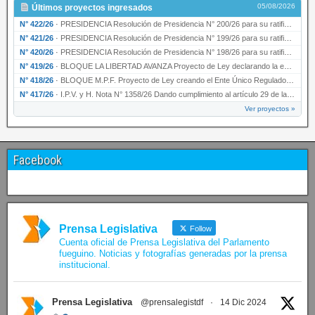
05/08/2026
Últimos proyectos ingresados
N° 422/26
·
PRESIDENCIA Resolución de Presidencia N° 200/26 para su ratificación.
N° 421/26
·
PRESIDENCIA Resolución de Presidencia N° 199/26 para su ratificación.
N° 420/26
·
PRESIDENCIA Resolución de Presidencia N° 198/26 para su ratificación.
N° 419/26
·
BLOQUE LA LIBERTAD AVANZA Proyecto de Ley declarando la esencialidad del servicio educativ…
N° 418/26
·
BLOQUE M.P.F. Proyecto de Ley creando el Ente Único Regulador de servicios públicos de la …
N° 417/26
·
I.P.V. y H. Nota N° 1358/26 Dando cumplimiento al artículo 29 de la Ley provincial N° 1399…
Ver proyectos »
Facebook
Prensa Legislativa
Follow
Cuenta oficial de Prensa Legislativa del Parlamento
fueguino. Noticias y fotografías generadas por la prensa
institucional.
Prensa Legislativa
@prensalegistdf
·
14 Dic 2024