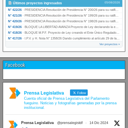
05/08/2026
Últimos proyectos ingresados
N° 422/26
·
PRESIDENCIA Resolución de Presidencia N° 200/26 para su ratificación.
N° 421/26
·
PRESIDENCIA Resolución de Presidencia N° 199/26 para su ratificación.
N° 420/26
·
PRESIDENCIA Resolución de Presidencia N° 198/26 para su ratificación.
N° 419/26
·
BLOQUE LA LIBERTAD AVANZA Proyecto de Ley declarando la esencialidad del servicio educativ…
N° 418/26
·
BLOQUE M.P.F. Proyecto de Ley creando el Ente Único Regulador de servicios públicos de la …
N° 417/26
·
I.P.V. y H. Nota N° 1358/26 Dando cumplimiento al artículo 29 de la Ley provincial N° 1399…
Ver proyectos »
Facebook
Prensa Legislativa
Follow
Cuenta oficial de Prensa Legislativa del Parlamento
fueguino. Noticias y fotografías generadas por la prensa
institucional.
Prensa Legislativa
@prensalegistdf
·
14 Dic 2024