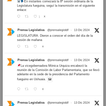
En instantes comezará la 8ª sesión ordinaria de la
Legislatura fueguina, seguí la transmisión en el siguiente
enlace:
1
X
Prensa Legislativa
@prensalegistdf
·
13 Dic 2024
LEGISLATURA: Dieron a conocer el orden del día de la
sesión de mañana
X
Prensa Legislativa
@prensalegistdf
·
13 Dic 2024
La vicegobernadora Mónica Urquiza encabezó la
reunión de la Comisión de Labor Parlamentaria, que se llevó
adelante en la sede de la presidencia del Parlamento
fueguino en Ushuaia.
X
Prensa Legislativa
@prensalegistdf
·
13 Dic 2024