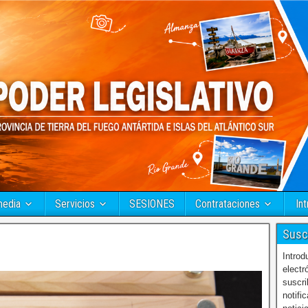
media
Servicios
SESIONES
Contrataciones
Int
Susc
Introd
electr
suscri
notifi