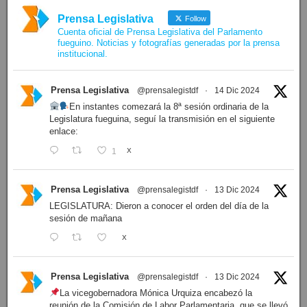
Prensa Legislativa
Follow
Cuenta oficial de Prensa Legislativa del Parlamento
fueguino. Noticias y fotografías generadas por la prensa
institucional.
Prensa Legislativa
@prensalegistdf
·
14 Dic 2024
En instantes comezará la 8ª sesión ordinaria de la
Legislatura fueguina, seguí la transmisión en el siguiente
enlace:
1
X
Prensa Legislativa
@prensalegistdf
·
13 Dic 2024
LEGISLATURA: Dieron a conocer el orden del día de la
sesión de mañana
X
Prensa Legislativa
@prensalegistdf
·
13 Dic 2024
La vicegobernadora Mónica Urquiza encabezó la
reunión de la Comisión de Labor Parlamentaria, que se llevó