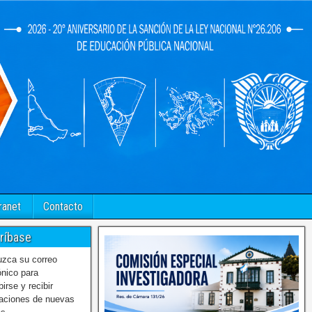
ranet
Contacto
ríbase
uzca su correo
ónico para
birse y recibir
caciones de nuevas