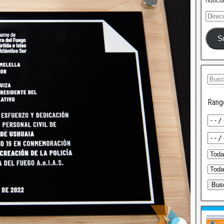
notici
S
Rang