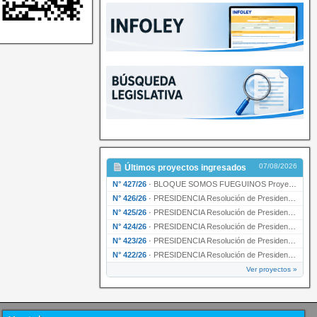
07/08/2026
Últimos proyectos ingresados
N° 427/26
·
BLOQUE SOMOS FUEGUINOS Proyecto de Declaración declarando de interés provincial PRESIDENCI…
N° 426/26
·
PRESIDENCIA Resolución de Presidencia N° 216/26 declarando de interés provincial la labor …
N° 425/26
·
PRESIDENCIA Resolución de Presidencia N° 212/26 declarando de interés provincial el “50° A…
N° 424/26
·
PRESIDENCIA Resolución de Presidencia Nº 210/26 declarando de interés provincial el proyec…
N° 423/26
·
PRESIDENCIA Resolución de Presidencia Nº 209/26 declarando de interés provincial la presen…
N° 422/26
·
PRESIDENCIA Resolución de Presidencia N° 200/26 para su ratificación.
Ver proyectos »