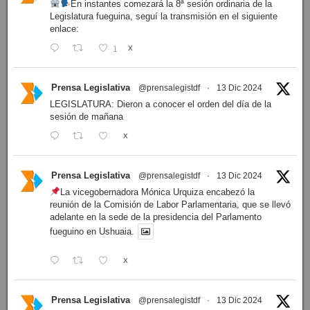
En instantes comezará la 8ª sesión ordinaria de la
Legislatura fueguina, seguí la transmisión en el siguiente
enlace:
1
X
Prensa Legislativa
@prensalegistdf
·
13 Dic 2024
LEGISLATURA: Dieron a conocer el orden del día de la
sesión de mañana
X
Prensa Legislativa
@prensalegistdf
·
13 Dic 2024
La vicegobernadora Mónica Urquiza encabezó la
reunión de la Comisión de Labor Parlamentaria, que se llevó
adelante en la sede de la presidencia del Parlamento
fueguino en Ushuaia.
X
Prensa Legislativa
@prensalegistdf
·
13 Dic 2024