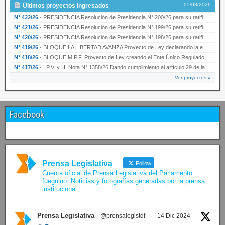
05/08/2026
Últimos proyectos ingresados
N° 422/26
·
PRESIDENCIA Resolución de Presidencia N° 200/26 para su ratificación.
N° 421/26
·
PRESIDENCIA Resolución de Presidencia N° 199/26 para su ratificación.
N° 420/26
·
PRESIDENCIA Resolución de Presidencia N° 198/26 para su ratificación.
N° 419/26
·
BLOQUE LA LIBERTAD AVANZA Proyecto de Ley declarando la esencialidad del servicio educativ…
N° 418/26
·
BLOQUE M.P.F. Proyecto de Ley creando el Ente Único Regulador de servicios públicos de la …
N° 417/26
·
I.P.V. y H. Nota N° 1358/26 Dando cumplimiento al artículo 29 de la Ley provincial N° 1399…
Ver proyectos »
Facebook
Prensa Legislativa
Follow
Cuenta oficial de Prensa Legislativa del Parlamento
fueguino. Noticias y fotografías generadas por la prensa
institucional.
Prensa Legislativa
@prensalegistdf
·
14 Dic 2024