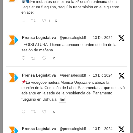
En instantes comezará la 8ª sesión ordinaria de la
Legislatura fueguina, seguí la transmisión en el siguiente
enlace:
1
X
Prensa Legislativa
@prensalegistdf
·
13 Dic 2024
LEGISLATURA: Dieron a conocer el orden del día de la
sesión de mañana
X
Prensa Legislativa
@prensalegistdf
·
13 Dic 2024
La vicegobernadora Mónica Urquiza encabezó la
reunión de la Comisión de Labor Parlamentaria, que se llevó
adelante en la sede de la presidencia del Parlamento
fueguino en Ushuaia.
X
Prensa Legislativa
@prensalegistdf
·
13 Dic 2024