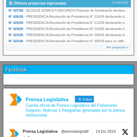
07/08/2026
Últimos proyectos ingresados
N° 427/26
·
BLOQUE SOMOS FUEGUINOS Proyecto de Declaración declarando de interés provincial PRESIDENCI…
N° 426/26
·
PRESIDENCIA Resolución de Presidencia N° 216/26 declarando de interés provincial la labor …
N° 425/26
·
PRESIDENCIA Resolución de Presidencia N° 212/26 declarando de interés provincial el “50° A…
N° 424/26
·
PRESIDENCIA Resolución de Presidencia Nº 210/26 declarando de interés provincial el proyec…
N° 423/26
·
PRESIDENCIA Resolución de Presidencia Nº 209/26 declarando de interés provincial la presen…
N° 422/26
·
PRESIDENCIA Resolución de Presidencia N° 200/26 para su ratificación.
Ver proyectos »
Facebook
Prensa Legislativa
Follow
Cuenta oficial de Prensa Legislativa del Parlamento
fueguino. Noticias y fotografías generadas por la prensa
institucional.
Prensa Legislativa
@prensalegistdf
·
14 Dic 2024