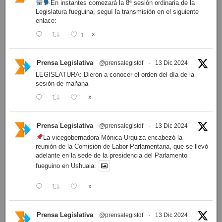
En instantes comezará la 8ª sesión ordinaria de la
Legislatura fueguina, seguí la transmisión en el siguiente
enlace:
1
X
Prensa Legislativa
@prensalegistdf
·
13 Dic 2024
LEGISLATURA: Dieron a conocer el orden del día de la
sesión de mañana
X
Prensa Legislativa
@prensalegistdf
·
13 Dic 2024
La vicegobernadora Mónica Urquiza encabezó la
reunión de la Comisión de Labor Parlamentaria, que se llevó
adelante en la sede de la presidencia del Parlamento
fueguino en Ushuaia.
X
Prensa Legislativa
@prensalegistdf
·
13 Dic 2024