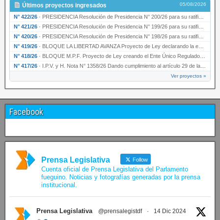
05/08/2026
Últimos proyectos ingresados
N° 422/26
·
PRESIDENCIA Resolución de Presidencia N° 200/26 para su ratificación.
N° 421/26
·
PRESIDENCIA Resolución de Presidencia N° 199/26 para su ratificación.
N° 420/26
·
PRESIDENCIA Resolución de Presidencia N° 198/26 para su ratificación.
N° 419/26
·
BLOQUE LA LIBERTAD AVANZA Proyecto de Ley declarando la esencialidad del servicio educativ…
N° 418/26
·
BLOQUE M.P.F. Proyecto de Ley creando el Ente Único Regulador de servicios públicos de la …
N° 417/26
·
I.P.V. y H. Nota N° 1358/26 Dando cumplimiento al artículo 29 de la Ley provincial N° 1399…
Ver proyectos »
Facebook
Prensa Legislativa
Follow
Cuenta oficial de Prensa Legislativa del Parlamento
fueguino. Noticias y fotografías generadas por la prensa
institucional.
Prensa Legislativa
@prensalegistdf
·
14 Dic 2024