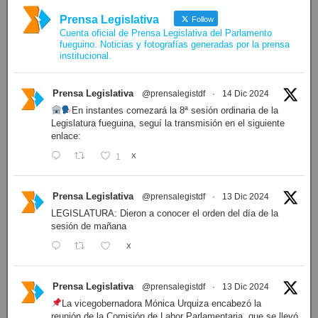
Prensa Legislativa
Follow
Cuenta oficial de Prensa Legislativa del Parlamento
fueguino. Noticias y fotografías generadas por la prensa
institucional.
Prensa Legislativa
@prensalegistdf
·
14 Dic 2024
En instantes comezará la 8ª sesión ordinaria de la
Legislatura fueguina, seguí la transmisión en el siguiente
enlace:
1
X
Prensa Legislativa
@prensalegistdf
·
13 Dic 2024
LEGISLATURA: Dieron a conocer el orden del día de la
sesión de mañana
X
Prensa Legislativa
@prensalegistdf
·
13 Dic 2024
La vicegobernadora Mónica Urquiza encabezó la
reunión de la Comisión de Labor Parlamentaria, que se llevó