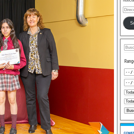
notici
S
Rang