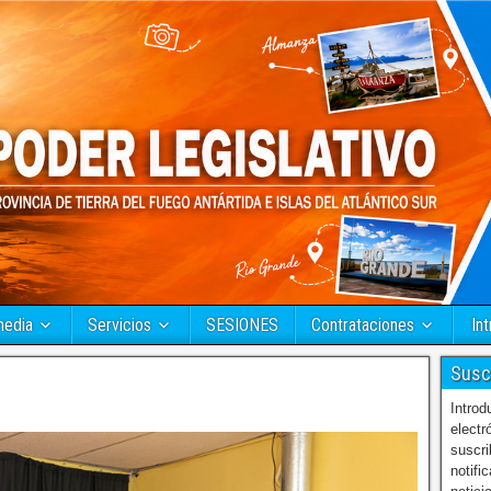
media
Servicios
SESIONES
Contrataciones
Int
Susc
Introd
electr
suscri
notifi