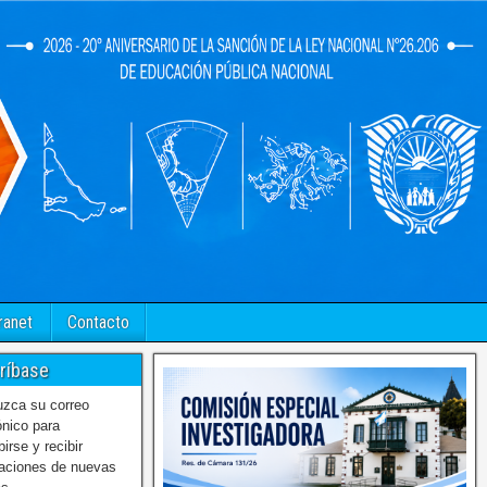
ranet
Contacto
ríbase
uzca su correo
ónico para
birse y recibir
caciones de nuevas