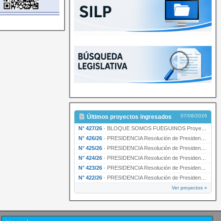
07/08/2026
Últimos proyectos ingresados
N° 427/26
·
BLOQUE SOMOS FUEGUINOS Proyecto de Declaración declarando de interés provincial PRESIDENCI…
N° 426/26
·
PRESIDENCIA Resolución de Presidencia N° 216/26 declarando de interés provincial la labor …
N° 425/26
·
PRESIDENCIA Resolución de Presidencia N° 212/26 declarando de interés provincial el “50° A…
N° 424/26
·
PRESIDENCIA Resolución de Presidencia Nº 210/26 declarando de interés provincial el proyec…
N° 423/26
·
PRESIDENCIA Resolución de Presidencia Nº 209/26 declarando de interés provincial la presen…
N° 422/26
·
PRESIDENCIA Resolución de Presidencia N° 200/26 para su ratificación.
Ver proyectos »