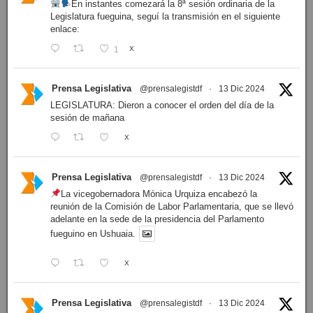
En instantes comezará la 8ª sesión ordinaria de la
Legislatura fueguina, seguí la transmisión en el siguiente
enlace:
1
X
Prensa Legislativa
@prensalegistdf
·
13 Dic 2024
LEGISLATURA: Dieron a conocer el orden del día de la
sesión de mañana
X
Prensa Legislativa
@prensalegistdf
·
13 Dic 2024
La vicegobernadora Mónica Urquiza encabezó la
reunión de la Comisión de Labor Parlamentaria, que se llevó
adelante en la sede de la presidencia del Parlamento
fueguino en Ushuaia.
X
Prensa Legislativa
@prensalegistdf
·
13 Dic 2024