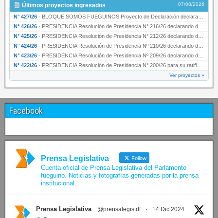
07/08/2026
Últimos proyectos ingresados
N° 427/26
·
BLOQUE SOMOS FUEGUINOS Proyecto de Declaración declarando de interés provincial PRESIDENCI…
N° 426/26
·
PRESIDENCIA Resolución de Presidencia N° 216/26 declarando de interés provincial la labor …
N° 425/26
·
PRESIDENCIA Resolución de Presidencia N° 212/26 declarando de interés provincial el “50° A…
N° 424/26
·
PRESIDENCIA Resolución de Presidencia Nº 210/26 declarando de interés provincial el proyec…
N° 423/26
·
PRESIDENCIA Resolución de Presidencia Nº 209/26 declarando de interés provincial la presen…
N° 422/26
·
PRESIDENCIA Resolución de Presidencia N° 200/26 para su ratificación.
Ver proyectos »
Facebook
Prensa Legislativa
Follow
Cuenta oficial de Prensa Legislativa del Parlamento
fueguino. Noticias y fotografías generadas por la prensa
institucional.
Prensa Legislativa
@prensalegistdf
·
14 Dic 2024