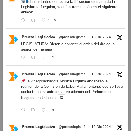
En instantes comezará la 8ª sesión ordinaria de la
Legislatura fueguina, seguí la transmisión en el siguiente
enlace:
1
X
Prensa Legislativa
@prensalegistdf
·
13 Dic 2024
LEGISLATURA: Dieron a conocer el orden del día de la
sesión de mañana
X
Prensa Legislativa
@prensalegistdf
·
13 Dic 2024
La vicegobernadora Mónica Urquiza encabezó la
reunión de la Comisión de Labor Parlamentaria, que se llevó
adelante en la sede de la presidencia del Parlamento
fueguino en Ushuaia.
X
Prensa Legislativa
@prensalegistdf
·
13 Dic 2024