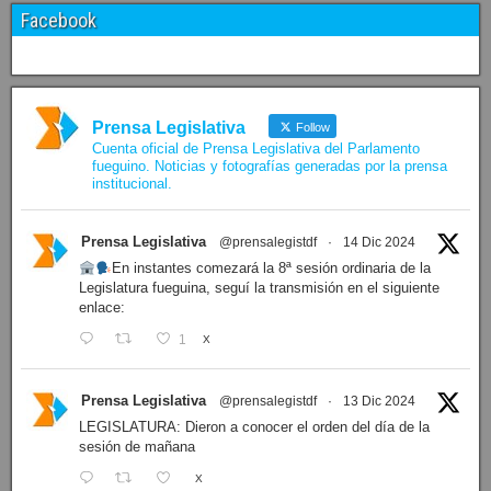
N° 423/26
·
PRESIDENCIA Resolución de Presidencia Nº 209/26 declarando de interés provincial la presen…
N° 422/26
·
PRESIDENCIA Resolución de Presidencia N° 200/26 para su ratificación.
Ver proyectos »
Facebook
Prensa Legislativa
Follow
Cuenta oficial de Prensa Legislativa del Parlamento
fueguino. Noticias y fotografías generadas por la prensa
institucional.
Prensa Legislativa
@prensalegistdf
·
14 Dic 2024
En instantes comezará la 8ª sesión ordinaria de la
Legislatura fueguina, seguí la transmisión en el siguiente
enlace:
1
X