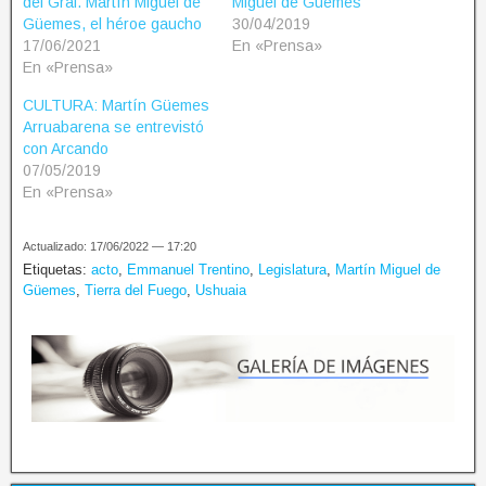
del Gral. Martín Miguel de
Miguel de Güemes
Güemes, el héroe gaucho
30/04/2019
17/06/2021
En «Prensa»
En «Prensa»
CULTURA: Martín Güemes
Arruabarena se entrevistó
con Arcando
07/05/2019
En «Prensa»
Actualizado: 17/06/2022 — 17:20
Etiquetas:
acto
,
Emmanuel Trentino
,
Legislatura
,
Martín Miguel de
Güemes
,
Tierra del Fuego
,
Ushuaia