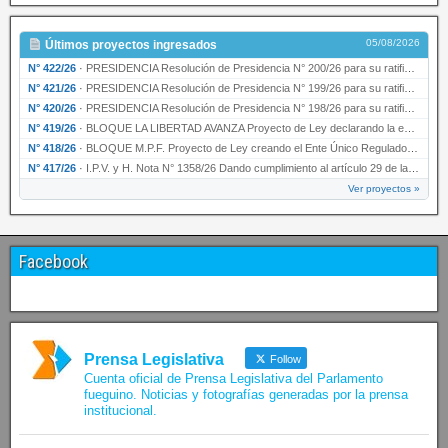
05/08/2026
Últimos proyectos ingresados
N° 422/26
·
PRESIDENCIA Resolución de Presidencia N° 200/26 para su ratificación.
N° 421/26
·
PRESIDENCIA Resolución de Presidencia N° 199/26 para su ratificación.
N° 420/26
·
PRESIDENCIA Resolución de Presidencia N° 198/26 para su ratificación.
N° 419/26
·
BLOQUE LA LIBERTAD AVANZA Proyecto de Ley declarando la esencialidad del servicio educativ…
N° 418/26
·
BLOQUE M.P.F. Proyecto de Ley creando el Ente Único Regulador de servicios públicos de la …
N° 417/26
·
I.P.V. y H. Nota N° 1358/26 Dando cumplimiento al artículo 29 de la Ley provincial N° 1399…
Ver proyectos »
Facebook
Prensa Legislativa
Follow
Cuenta oficial de Prensa Legislativa del Parlamento
fueguino. Noticias y fotografías generadas por la prensa
institucional.