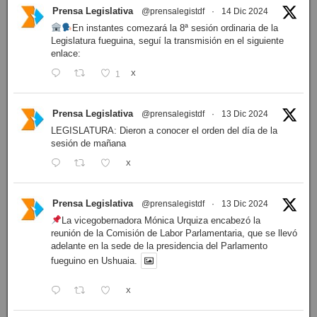
Prensa Legislativa
@prensalegistdf
·
14 Dic 2024
En instantes comezará la 8ª sesión ordinaria de la
Legislatura fueguina, seguí la transmisión en el siguiente
enlace:
1
X
Prensa Legislativa
@prensalegistdf
·
13 Dic 2024
LEGISLATURA: Dieron a conocer el orden del día de la
sesión de mañana
X
Prensa Legislativa
@prensalegistdf
·
13 Dic 2024
La vicegobernadora Mónica Urquiza encabezó la
reunión de la Comisión de Labor Parlamentaria, que se llevó
adelante en la sede de la presidencia del Parlamento
fueguino en Ushuaia.
X