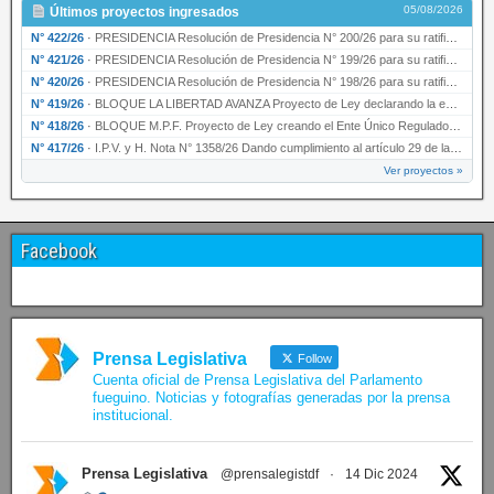
05/08/2026
Últimos proyectos ingresados
N° 422/26
·
PRESIDENCIA Resolución de Presidencia N° 200/26 para su ratificación.
N° 421/26
·
PRESIDENCIA Resolución de Presidencia N° 199/26 para su ratificación.
N° 420/26
·
PRESIDENCIA Resolución de Presidencia N° 198/26 para su ratificación.
N° 419/26
·
BLOQUE LA LIBERTAD AVANZA Proyecto de Ley declarando la esencialidad del servicio educativ…
N° 418/26
·
BLOQUE M.P.F. Proyecto de Ley creando el Ente Único Regulador de servicios públicos de la …
N° 417/26
·
I.P.V. y H. Nota N° 1358/26 Dando cumplimiento al artículo 29 de la Ley provincial N° 1399…
Ver proyectos »
Facebook
Prensa Legislativa
Follow
Cuenta oficial de Prensa Legislativa del Parlamento
fueguino. Noticias y fotografías generadas por la prensa
institucional.
Prensa Legislativa
@prensalegistdf
·
14 Dic 2024