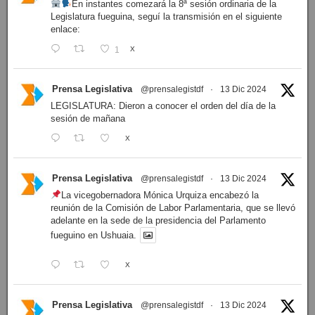
En instantes comezará la 8ª sesión ordinaria de la
Legislatura fueguina, seguí la transmisión en el siguiente
enlace:
1
X
Prensa Legislativa
@prensalegistdf
·
13 Dic 2024
LEGISLATURA: Dieron a conocer el orden del día de la
sesión de mañana
X
Prensa Legislativa
@prensalegistdf
·
13 Dic 2024
La vicegobernadora Mónica Urquiza encabezó la
reunión de la Comisión de Labor Parlamentaria, que se llevó
adelante en la sede de la presidencia del Parlamento
fueguino en Ushuaia.
X
Prensa Legislativa
@prensalegistdf
·
13 Dic 2024