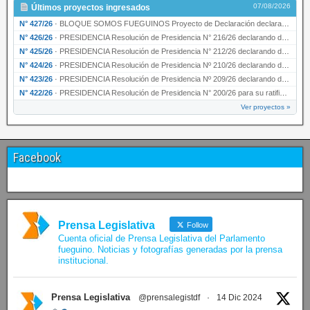
07/08/2026
Últimos proyectos ingresados
N° 427/26
·
BLOQUE SOMOS FUEGUINOS Proyecto de Declaración declarando de interés provincial PRESIDENCI…
N° 426/26
·
PRESIDENCIA Resolución de Presidencia N° 216/26 declarando de interés provincial la labor …
N° 425/26
·
PRESIDENCIA Resolución de Presidencia N° 212/26 declarando de interés provincial el “50° A…
N° 424/26
·
PRESIDENCIA Resolución de Presidencia Nº 210/26 declarando de interés provincial el proyec…
N° 423/26
·
PRESIDENCIA Resolución de Presidencia Nº 209/26 declarando de interés provincial la presen…
N° 422/26
·
PRESIDENCIA Resolución de Presidencia N° 200/26 para su ratificación.
Ver proyectos »
Facebook
Prensa Legislativa
Follow
Cuenta oficial de Prensa Legislativa del Parlamento
fueguino. Noticias y fotografías generadas por la prensa
institucional.
Prensa Legislativa
@prensalegistdf
·
14 Dic 2024