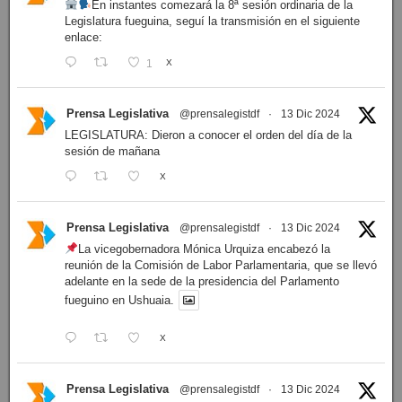
En instantes comezará la 8ª sesión ordinaria de la
Legislatura fueguina, seguí la transmisión en el siguiente
enlace:
1
X
Prensa Legislativa
@prensalegistdf
·
13 Dic 2024
LEGISLATURA: Dieron a conocer el orden del día de la
sesión de mañana
X
Prensa Legislativa
@prensalegistdf
·
13 Dic 2024
La vicegobernadora Mónica Urquiza encabezó la
reunión de la Comisión de Labor Parlamentaria, que se llevó
adelante en la sede de la presidencia del Parlamento
fueguino en Ushuaia.
X
Prensa Legislativa
@prensalegistdf
·
13 Dic 2024