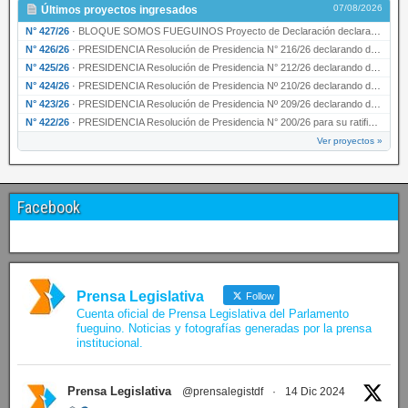
07/08/2026
Últimos proyectos ingresados
N° 427/26
·
BLOQUE SOMOS FUEGUINOS Proyecto de Declaración declarando de interés provincial PRESIDENCI…
N° 426/26
·
PRESIDENCIA Resolución de Presidencia N° 216/26 declarando de interés provincial la labor …
N° 425/26
·
PRESIDENCIA Resolución de Presidencia N° 212/26 declarando de interés provincial el “50° A…
N° 424/26
·
PRESIDENCIA Resolución de Presidencia Nº 210/26 declarando de interés provincial el proyec…
N° 423/26
·
PRESIDENCIA Resolución de Presidencia Nº 209/26 declarando de interés provincial la presen…
N° 422/26
·
PRESIDENCIA Resolución de Presidencia N° 200/26 para su ratificación.
Ver proyectos »
Facebook
Prensa Legislativa
Follow
Cuenta oficial de Prensa Legislativa del Parlamento
fueguino. Noticias y fotografías generadas por la prensa
institucional.
Prensa Legislativa
@prensalegistdf
·
14 Dic 2024