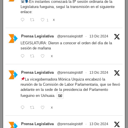
En instantes comezará la 8ª sesión ordinaria de la
Legislatura fueguina, seguí la transmisión en el siguiente
enlace:
1
X
Prensa Legislativa
@prensalegistdf
·
13 Dic 2024
LEGISLATURA: Dieron a conocer el orden del día de la
sesión de mañana
X
Prensa Legislativa
@prensalegistdf
·
13 Dic 2024
La vicegobernadora Mónica Urquiza encabezó la
reunión de la Comisión de Labor Parlamentaria, que se llevó
adelante en la sede de la presidencia del Parlamento
fueguino en Ushuaia.
X
Prensa Legislativa
@prensalegistdf
·
13 Dic 2024