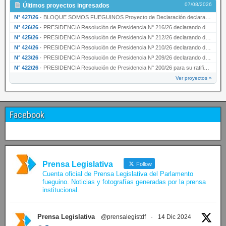
07/08/2026
Últimos proyectos ingresados
N° 427/26
·
BLOQUE SOMOS FUEGUINOS Proyecto de Declaración declarando de interés provincial PRESIDENCI…
N° 426/26
·
PRESIDENCIA Resolución de Presidencia N° 216/26 declarando de interés provincial la labor …
N° 425/26
·
PRESIDENCIA Resolución de Presidencia N° 212/26 declarando de interés provincial el “50° A…
N° 424/26
·
PRESIDENCIA Resolución de Presidencia Nº 210/26 declarando de interés provincial el proyec…
N° 423/26
·
PRESIDENCIA Resolución de Presidencia Nº 209/26 declarando de interés provincial la presen…
N° 422/26
·
PRESIDENCIA Resolución de Presidencia N° 200/26 para su ratificación.
Ver proyectos »
Facebook
Prensa Legislativa
Follow
Cuenta oficial de Prensa Legislativa del Parlamento
fueguino. Noticias y fotografías generadas por la prensa
institucional.
Prensa Legislativa
@prensalegistdf
·
14 Dic 2024