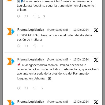
En instantes comezará la 8ª sesión ordinaria de la
Legislatura fueguina, seguí la transmisión en el siguiente
enlace:
1
X
Prensa Legislativa
@prensalegistdf
·
13 Dic 2024
LEGISLATURA: Dieron a conocer el orden del día de la
sesión de mañana
X
Prensa Legislativa
@prensalegistdf
·
13 Dic 2024
La vicegobernadora Mónica Urquiza encabezó la
reunión de la Comisión de Labor Parlamentaria, que se llevó
adelante en la sede de la presidencia del Parlamento
fueguino en Ushuaia.
X
Prensa Legislativa
@prensalegistdf
·
13 Dic 2024