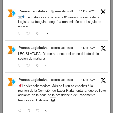
Prensa Legislativa
@prensalegistdf
·
14 Dic 2024
En instantes comezará la 8ª sesión ordinaria de la
Legislatura fueguina, seguí la transmisión en el siguiente
enlace:
1
X
Prensa Legislativa
@prensalegistdf
·
13 Dic 2024
LEGISLATURA: Dieron a conocer el orden del día de la
sesión de mañana
X
Prensa Legislativa
@prensalegistdf
·
13 Dic 2024
La vicegobernadora Mónica Urquiza encabezó la
reunión de la Comisión de Labor Parlamentaria, que se llevó
adelante en la sede de la presidencia del Parlamento
fueguino en Ushuaia.
X