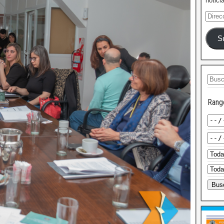
notici
S
Rang