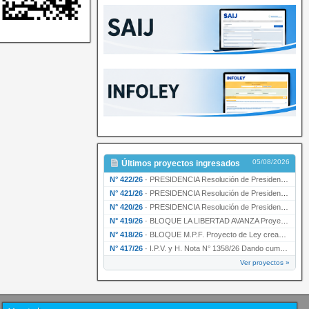
05/08/2026
Últimos proyectos ingresados
N° 422/26
·
PRESIDENCIA Resolución de Presidencia N° 200/26 para su ratificación.
N° 421/26
·
PRESIDENCIA Resolución de Presidencia N° 199/26 para su ratificación.
N° 420/26
·
PRESIDENCIA Resolución de Presidencia N° 198/26 para su ratificación.
N° 419/26
·
BLOQUE LA LIBERTAD AVANZA Proyecto de Ley declarando la esencialidad del servicio educativ…
N° 418/26
·
BLOQUE M.P.F. Proyecto de Ley creando el Ente Único Regulador de servicios públicos de la …
N° 417/26
·
I.P.V. y H. Nota N° 1358/26 Dando cumplimiento al artículo 29 de la Ley provincial N° 1399…
Ver proyectos »