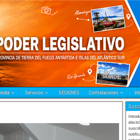
media
Servicios
SESIONES
Contrataciones
Int
Susc
Introd
electr
suscri
notifi