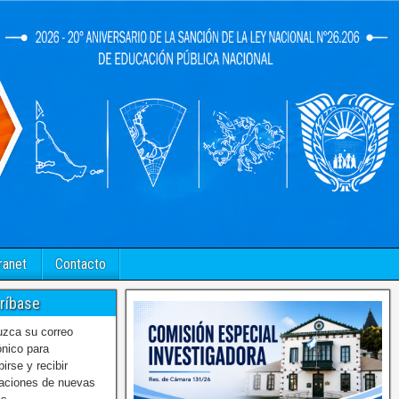
ranet
Contacto
ríbase
uzca su correo
ónico para
birse y recibir
caciones de nuevas