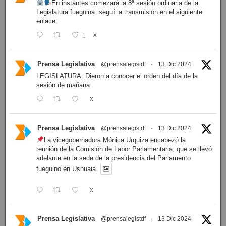
En instantes comezará la 8ª sesión ordinaria de la
Legislatura fueguina, seguí la transmisión en el siguiente
enlace:
1
X
Prensa Legislativa
@prensalegistdf
·
13 Dic 2024
LEGISLATURA: Dieron a conocer el orden del día de la
sesión de mañana
X
Prensa Legislativa
@prensalegistdf
·
13 Dic 2024
La vicegobernadora Mónica Urquiza encabezó la
reunión de la Comisión de Labor Parlamentaria, que se llevó
adelante en la sede de la presidencia del Parlamento
fueguino en Ushuaia.
X
Prensa Legislativa
@prensalegistdf
·
13 Dic 2024