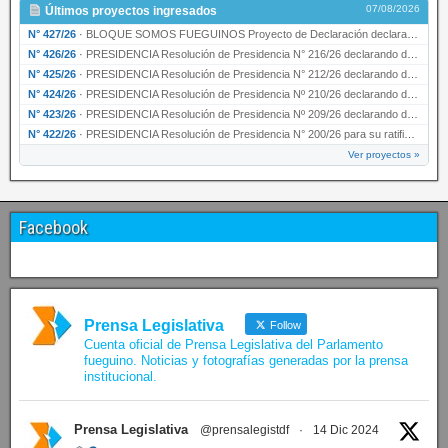
07/08/2026
Últimos proyectos ingresados
N° 427/26
·
BLOQUE SOMOS FUEGUINOS Proyecto de Declaración declarando de interés provincial PRESIDENCI…
N° 426/26
·
PRESIDENCIA Resolución de Presidencia N° 216/26 declarando de interés provincial la labor …
N° 425/26
·
PRESIDENCIA Resolución de Presidencia N° 212/26 declarando de interés provincial el “50° A…
N° 424/26
·
PRESIDENCIA Resolución de Presidencia Nº 210/26 declarando de interés provincial el proyec…
N° 423/26
·
PRESIDENCIA Resolución de Presidencia Nº 209/26 declarando de interés provincial la presen…
N° 422/26
·
PRESIDENCIA Resolución de Presidencia N° 200/26 para su ratificación.
Ver proyectos »
Facebook
Prensa Legislativa
Follow
Cuenta oficial de Prensa Legislativa del Parlamento
fueguino. Noticias y fotografías generadas por la prensa
institucional.
Prensa Legislativa
@prensalegistdf
·
14 Dic 2024