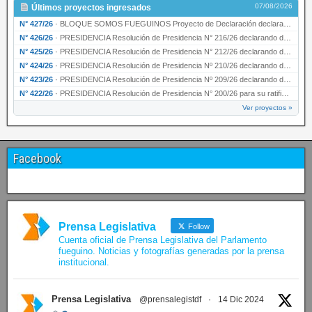
07/08/2026
Últimos proyectos ingresados
N° 427/26
·
BLOQUE SOMOS FUEGUINOS Proyecto de Declaración declarando de interés provincial PRESIDENCI…
N° 426/26
·
PRESIDENCIA Resolución de Presidencia N° 216/26 declarando de interés provincial la labor …
N° 425/26
·
PRESIDENCIA Resolución de Presidencia N° 212/26 declarando de interés provincial el “50° A…
N° 424/26
·
PRESIDENCIA Resolución de Presidencia Nº 210/26 declarando de interés provincial el proyec…
N° 423/26
·
PRESIDENCIA Resolución de Presidencia Nº 209/26 declarando de interés provincial la presen…
N° 422/26
·
PRESIDENCIA Resolución de Presidencia N° 200/26 para su ratificación.
Ver proyectos »
Facebook
Prensa Legislativa
Follow
Cuenta oficial de Prensa Legislativa del Parlamento
fueguino. Noticias y fotografías generadas por la prensa
institucional.
Prensa Legislativa
@prensalegistdf
·
14 Dic 2024