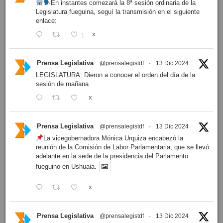
En instantes comezará la 8ª sesión ordinaria de la
Legislatura fueguina, seguí la transmisión en el siguiente
enlace:
1
X
Prensa Legislativa
@prensalegistdf
·
13 Dic 2024
LEGISLATURA: Dieron a conocer el orden del día de la
sesión de mañana
X
Prensa Legislativa
@prensalegistdf
·
13 Dic 2024
La vicegobernadora Mónica Urquiza encabezó la
reunión de la Comisión de Labor Parlamentaria, que se llevó
adelante en la sede de la presidencia del Parlamento
fueguino en Ushuaia.
X
Prensa Legislativa
@prensalegistdf
·
13 Dic 2024