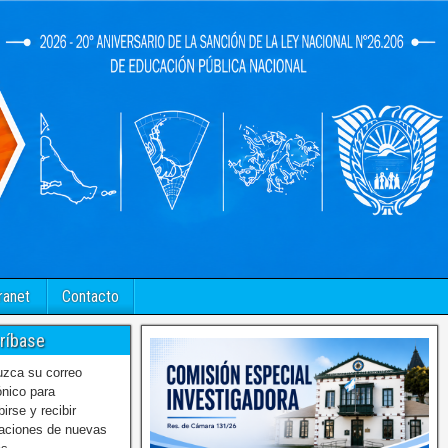
ranet
Contacto
ríbase
uzca su correo
ónico para
birse y recibir
caciones de nuevas