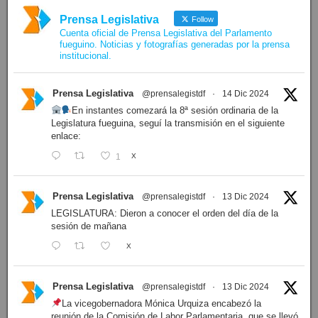
Prensa Legislativa
Follow
Cuenta oficial de Prensa Legislativa del Parlamento
fueguino. Noticias y fotografías generadas por la prensa
institucional.
Prensa Legislativa
@prensalegistdf
·
14 Dic 2024
En instantes comezará la 8ª sesión ordinaria de la
Legislatura fueguina, seguí la transmisión en el siguiente
enlace:
1
X
Prensa Legislativa
@prensalegistdf
·
13 Dic 2024
LEGISLATURA: Dieron a conocer el orden del día de la
sesión de mañana
X
Prensa Legislativa
@prensalegistdf
·
13 Dic 2024
La vicegobernadora Mónica Urquiza encabezó la
reunión de la Comisión de Labor Parlamentaria, que se llevó