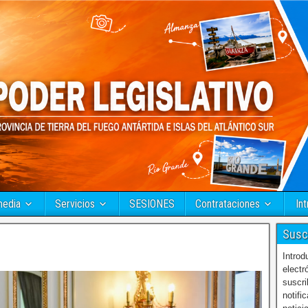
media
Servicios
SESIONES
Contrataciones
Int
Susc
Introd
electr
suscri
notifi