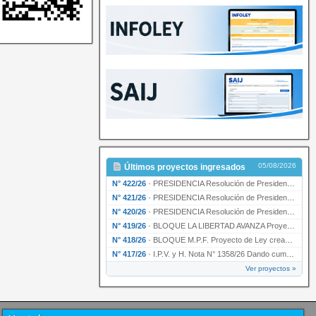
05/08/2026
Últimos proyectos ingresados
N° 422/26
·
PRESIDENCIA Resolución de Presidencia N° 200/26 para su ratificación.
N° 421/26
·
PRESIDENCIA Resolución de Presidencia N° 199/26 para su ratificación.
N° 420/26
·
PRESIDENCIA Resolución de Presidencia N° 198/26 para su ratificación.
N° 419/26
·
BLOQUE LA LIBERTAD AVANZA Proyecto de Ley declarando la esencialidad del servicio educativ…
N° 418/26
·
BLOQUE M.P.F. Proyecto de Ley creando el Ente Único Regulador de servicios públicos de la …
N° 417/26
·
I.P.V. y H. Nota N° 1358/26 Dando cumplimiento al artículo 29 de la Ley provincial N° 1399…
Ver proyectos »