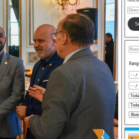
notici
S
Rang