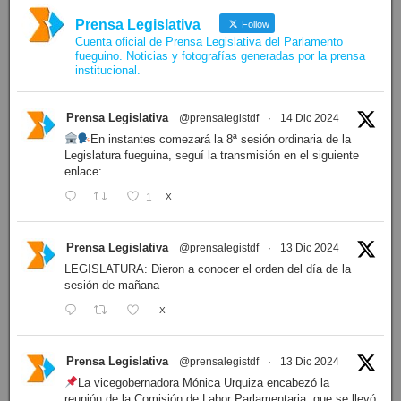
Prensa Legislativa
Follow
Cuenta oficial de Prensa Legislativa del Parlamento
fueguino. Noticias y fotografías generadas por la prensa
institucional.
Prensa Legislativa
@prensalegistdf
·
14 Dic 2024
En instantes comezará la 8ª sesión ordinaria de la
Legislatura fueguina, seguí la transmisión en el siguiente
enlace:
1
X
Prensa Legislativa
@prensalegistdf
·
13 Dic 2024
LEGISLATURA: Dieron a conocer el orden del día de la
sesión de mañana
X
Prensa Legislativa
@prensalegistdf
·
13 Dic 2024
La vicegobernadora Mónica Urquiza encabezó la
reunión de la Comisión de Labor Parlamentaria, que se llevó