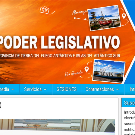
media
Servicios
SESIONES
Contrataciones
Int
Susc
)
Introd
electr
suscri
notifi