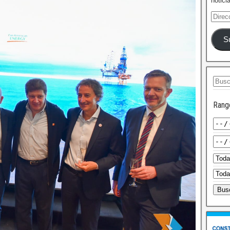
notici
S
Rang