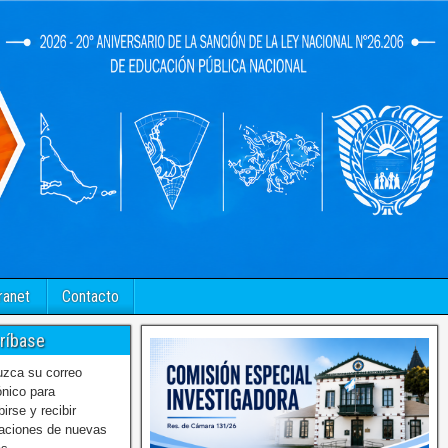
ranet
Contacto
ríbase
uzca su correo
ónico para
birse y recibir
caciones de nuevas