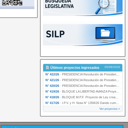
05/08/2026
Últimos proyectos ingresados
N° 422/26
·
PRESIDENCIA Resolución de Presidencia N° 200/26 para su ratificación.
N° 421/26
·
PRESIDENCIA Resolución de Presidencia N° 199/26 para su ratificación.
N° 420/26
·
PRESIDENCIA Resolución de Presidencia N° 198/26 para su ratificación.
N° 419/26
·
BLOQUE LA LIBERTAD AVANZA Proyecto de Ley declarando la esencialidad del servicio educativ…
N° 418/26
·
BLOQUE M.P.F. Proyecto de Ley creando el Ente Único Regulador de servicios públicos de la …
N° 417/26
·
I.P.V. y H. Nota N° 1358/26 Dando cumplimiento al artículo 29 de la Ley provincial N° 1399…
Ver proyectos »