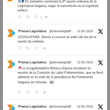
En instantes comezará la 8ª sesión ordinaria de la
Legislatura fueguina, seguí la transmisión en el siguiente
enlace:
1
X
Prensa Legislativa
@prensalegistdf
·
13 Dic 2024
LEGISLATURA: Dieron a conocer el orden del día de la
sesión de mañana
X
Prensa Legislativa
@prensalegistdf
·
13 Dic 2024
La vicegobernadora Mónica Urquiza encabezó la
reunión de la Comisión de Labor Parlamentaria, que se llevó
adelante en la sede de la presidencia del Parlamento
fueguino en Ushuaia.
X
Prensa Legislativa
@prensalegistdf
·
13 Dic 2024