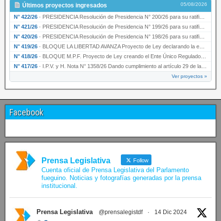
05/08/2026
Últimos proyectos ingresados
N° 422/26
·
PRESIDENCIA Resolución de Presidencia N° 200/26 para su ratificación.
N° 421/26
·
PRESIDENCIA Resolución de Presidencia N° 199/26 para su ratificación.
N° 420/26
·
PRESIDENCIA Resolución de Presidencia N° 198/26 para su ratificación.
N° 419/26
·
BLOQUE LA LIBERTAD AVANZA Proyecto de Ley declarando la esencialidad del servicio educativ…
N° 418/26
·
BLOQUE M.P.F. Proyecto de Ley creando el Ente Único Regulador de servicios públicos de la …
N° 417/26
·
I.P.V. y H. Nota N° 1358/26 Dando cumplimiento al artículo 29 de la Ley provincial N° 1399…
Ver proyectos »
Facebook
Prensa Legislativa
Follow
Cuenta oficial de Prensa Legislativa del Parlamento
fueguino. Noticias y fotografías generadas por la prensa
institucional.
Prensa Legislativa
@prensalegistdf
·
14 Dic 2024