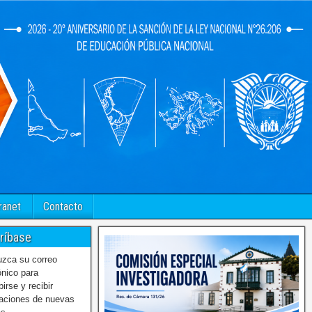
ranet
Contacto
ríbase
uzca su correo
ónico para
birse y recibir
caciones de nuevas