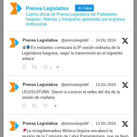
Prensa Legislativa
Follow
Cuenta oficial de Prensa Legislativa del Parlamento
fueguino. Noticias y fotografías generadas por la prensa
institucional.
Prensa Legislativa
@prensalegistdf
·
14 Dic 2024
En instantes comezará la 8ª sesión ordinaria de la
Legislatura fueguina, seguí la transmisión en el siguiente
enlace:
1
X
Prensa Legislativa
@prensalegistdf
·
13 Dic 2024
LEGISLATURA: Dieron a conocer el orden del día de la
sesión de mañana
X
Prensa Legislativa
@prensalegistdf
·
13 Dic 2024
La vicegobernadora Mónica Urquiza encabezó la
reunión de la Comisión de Labor Parlamentaria, que se llevó