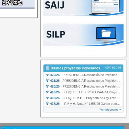
05/08/2026
Últimos proyectos ingresados
N° 422/26
·
PRESIDENCIA Resolución de Presidencia N° 200/26 para su ratificación.
N° 421/26
·
PRESIDENCIA Resolución de Presidencia N° 199/26 para su ratificación.
N° 420/26
·
PRESIDENCIA Resolución de Presidencia N° 198/26 para su ratificación.
N° 419/26
·
BLOQUE LA LIBERTAD AVANZA Proyecto de Ley declarando la esencialidad del servicio educativ…
N° 418/26
·
BLOQUE M.P.F. Proyecto de Ley creando el Ente Único Regulador de servicios públicos de la …
N° 417/26
·
I.P.V. y H. Nota N° 1358/26 Dando cumplimiento al artículo 29 de la Ley provincial N° 1399…
Ver proyectos »