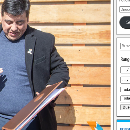
notici
S
Rang