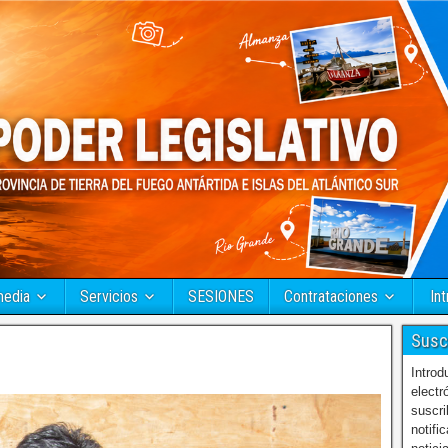
media
Servicios
SESIONES
Contrataciones
Int
Susc
Introd
electr
suscri
notifi