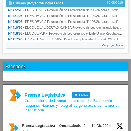
05/08/2026
Últimos proyectos ingresados
N° 422/26
·
PRESIDENCIA Resolución de Presidencia N° 200/26 para su ratificación.
N° 421/26
·
PRESIDENCIA Resolución de Presidencia N° 199/26 para su ratificación.
N° 420/26
·
PRESIDENCIA Resolución de Presidencia N° 198/26 para su ratificación.
N° 419/26
·
BLOQUE LA LIBERTAD AVANZA Proyecto de Ley declarando la esencialidad del servicio educativ…
N° 418/26
·
BLOQUE M.P.F. Proyecto de Ley creando el Ente Único Regulador de servicios públicos de la …
N° 417/26
·
I.P.V. y H. Nota N° 1358/26 Dando cumplimiento al artículo 29 de la Ley provincial N° 1399…
Ver proyectos »
Facebook
Prensa Legislativa
Follow
Cuenta oficial de Prensa Legislativa del Parlamento
fueguino. Noticias y fotografías generadas por la prensa
institucional.
Prensa Legislativa
@prensalegistdf
·
14 Dic 2024