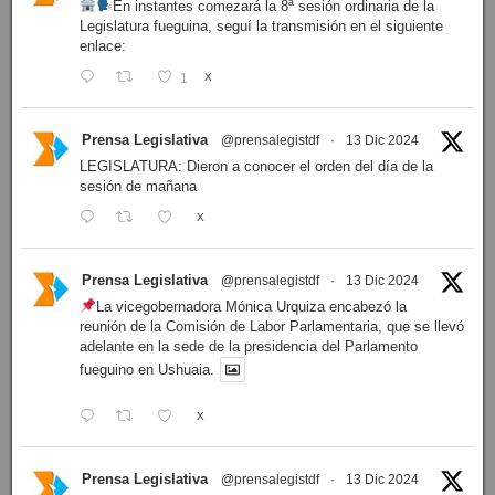
En instantes comezará la 8ª sesión ordinaria de la
Legislatura fueguina, seguí la transmisión en el siguiente
enlace:
1
X
Prensa Legislativa
@prensalegistdf
·
13 Dic 2024
LEGISLATURA: Dieron a conocer el orden del día de la
sesión de mañana
X
Prensa Legislativa
@prensalegistdf
·
13 Dic 2024
La vicegobernadora Mónica Urquiza encabezó la
reunión de la Comisión de Labor Parlamentaria, que se llevó
adelante en la sede de la presidencia del Parlamento
fueguino en Ushuaia.
X
Prensa Legislativa
@prensalegistdf
·
13 Dic 2024