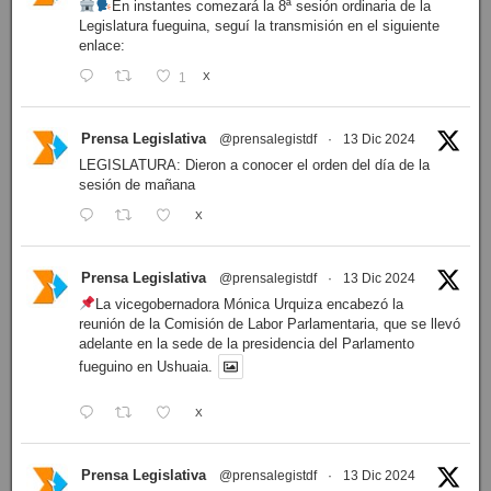
En instantes comezará la 8ª sesión ordinaria de la
Legislatura fueguina, seguí la transmisión en el siguiente
enlace:
1
X
Prensa Legislativa
@prensalegistdf
·
13 Dic 2024
LEGISLATURA: Dieron a conocer el orden del día de la
sesión de mañana
X
Prensa Legislativa
@prensalegistdf
·
13 Dic 2024
La vicegobernadora Mónica Urquiza encabezó la
reunión de la Comisión de Labor Parlamentaria, que se llevó
adelante en la sede de la presidencia del Parlamento
fueguino en Ushuaia.
X
Prensa Legislativa
@prensalegistdf
·
13 Dic 2024