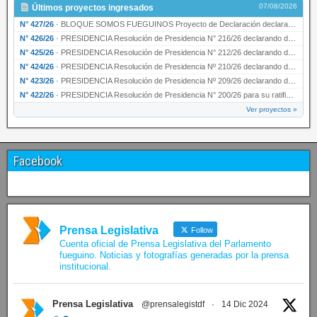
07/08/2026
Últimos proyectos ingresados
N° 427/26
·
BLOQUE SOMOS FUEGUINOS Proyecto de Declaración declarando de interés provincial PRESIDENCI…
N° 426/26
·
PRESIDENCIA Resolución de Presidencia N° 216/26 declarando de interés provincial la labor …
N° 425/26
·
PRESIDENCIA Resolución de Presidencia N° 212/26 declarando de interés provincial el “50° A…
N° 424/26
·
PRESIDENCIA Resolución de Presidencia Nº 210/26 declarando de interés provincial el proyec…
N° 423/26
·
PRESIDENCIA Resolución de Presidencia Nº 209/26 declarando de interés provincial la presen…
N° 422/26
·
PRESIDENCIA Resolución de Presidencia N° 200/26 para su ratificación.
Ver proyectos »
Facebook
Prensa Legislativa
Follow
Cuenta oficial de Prensa Legislativa del Parlamento
fueguino. Noticias y fotografías generadas por la prensa
institucional.
Prensa Legislativa
@prensalegistdf
·
14 Dic 2024