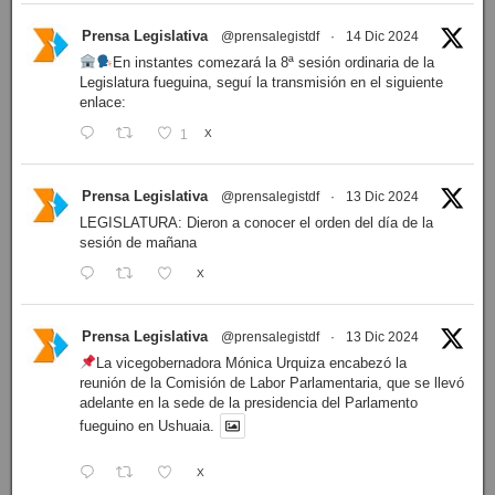
Prensa Legislativa
@prensalegistdf
·
14 Dic 2024
En instantes comezará la 8ª sesión ordinaria de la
Legislatura fueguina, seguí la transmisión en el siguiente
enlace:
1
X
Prensa Legislativa
@prensalegistdf
·
13 Dic 2024
LEGISLATURA: Dieron a conocer el orden del día de la
sesión de mañana
X
Prensa Legislativa
@prensalegistdf
·
13 Dic 2024
La vicegobernadora Mónica Urquiza encabezó la
reunión de la Comisión de Labor Parlamentaria, que se llevó
adelante en la sede de la presidencia del Parlamento
fueguino en Ushuaia.
X