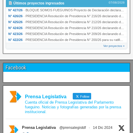
07/08/2026
Últimos proyectos ingresados
N° 427/26
·
BLOQUE SOMOS FUEGUINOS Proyecto de Declaración declarando de interés provincial PRESIDENCI…
N° 426/26
·
PRESIDENCIA Resolución de Presidencia N° 216/26 declarando de interés provincial la labor …
N° 425/26
·
PRESIDENCIA Resolución de Presidencia N° 212/26 declarando de interés provincial el “50° A…
N° 424/26
·
PRESIDENCIA Resolución de Presidencia Nº 210/26 declarando de interés provincial el proyec…
N° 423/26
·
PRESIDENCIA Resolución de Presidencia Nº 209/26 declarando de interés provincial la presen…
N° 422/26
·
PRESIDENCIA Resolución de Presidencia N° 200/26 para su ratificación.
Ver proyectos »
Facebook
Prensa Legislativa
Follow
Cuenta oficial de Prensa Legislativa del Parlamento
fueguino. Noticias y fotografías generadas por la prensa
institucional.
Prensa Legislativa
@prensalegistdf
·
14 Dic 2024