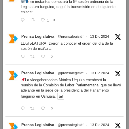
En instantes comezará la 8ª sesión ordinaria de la
Legislatura fueguina, seguí la transmisión en el siguiente
enlace:
1
X
Prensa Legislativa
@prensalegistdf
·
13 Dic 2024
LEGISLATURA: Dieron a conocer el orden del día de la
sesión de mañana
X
Prensa Legislativa
@prensalegistdf
·
13 Dic 2024
La vicegobernadora Mónica Urquiza encabezó la
reunión de la Comisión de Labor Parlamentaria, que se llevó
adelante en la sede de la presidencia del Parlamento
fueguino en Ushuaia.
X
Prensa Legislativa
@prensalegistdf
·
13 Dic 2024