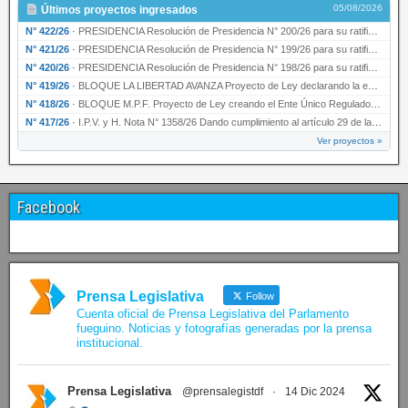
05/08/2026
Últimos proyectos ingresados
N° 422/26
·
PRESIDENCIA Resolución de Presidencia N° 200/26 para su ratificación.
N° 421/26
·
PRESIDENCIA Resolución de Presidencia N° 199/26 para su ratificación.
N° 420/26
·
PRESIDENCIA Resolución de Presidencia N° 198/26 para su ratificación.
N° 419/26
·
BLOQUE LA LIBERTAD AVANZA Proyecto de Ley declarando la esencialidad del servicio educativ…
N° 418/26
·
BLOQUE M.P.F. Proyecto de Ley creando el Ente Único Regulador de servicios públicos de la …
N° 417/26
·
I.P.V. y H. Nota N° 1358/26 Dando cumplimiento al artículo 29 de la Ley provincial N° 1399…
Ver proyectos »
Facebook
Prensa Legislativa
Follow
Cuenta oficial de Prensa Legislativa del Parlamento
fueguino. Noticias y fotografías generadas por la prensa
institucional.
Prensa Legislativa
@prensalegistdf
·
14 Dic 2024