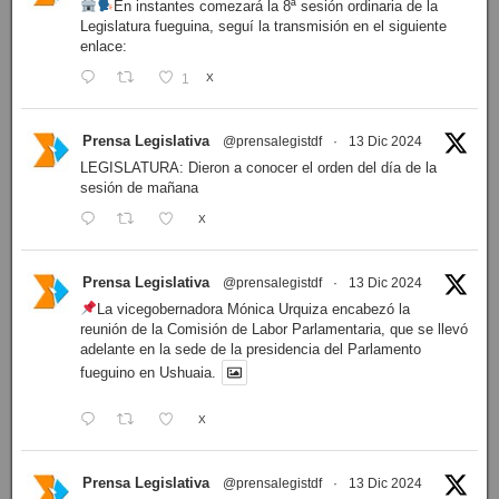
En instantes comezará la 8ª sesión ordinaria de la
Legislatura fueguina, seguí la transmisión en el siguiente
enlace:
1
X
Prensa Legislativa
@prensalegistdf
·
13 Dic 2024
LEGISLATURA: Dieron a conocer el orden del día de la
sesión de mañana
X
Prensa Legislativa
@prensalegistdf
·
13 Dic 2024
La vicegobernadora Mónica Urquiza encabezó la
reunión de la Comisión de Labor Parlamentaria, que se llevó
adelante en la sede de la presidencia del Parlamento
fueguino en Ushuaia.
X
Prensa Legislativa
@prensalegistdf
·
13 Dic 2024