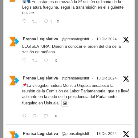
En instantes comezará la 8ª sesión ordinaria de la
Legislatura fueguina, seguí la transmisión en el siguiente
enlace:
1
X
Prensa Legislativa
@prensalegistdf
·
13 Dic 2024
LEGISLATURA: Dieron a conocer el orden del día de la
sesión de mañana
X
Prensa Legislativa
@prensalegistdf
·
13 Dic 2024
La vicegobernadora Mónica Urquiza encabezó la
reunión de la Comisión de Labor Parlamentaria, que se llevó
adelante en la sede de la presidencia del Parlamento
fueguino en Ushuaia.
X
Prensa Legislativa
@prensalegistdf
·
13 Dic 2024