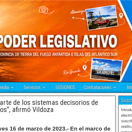
media
Servicios
SESIONES
Contrataciones
Int
Susc
rte de los sistemas decisorios de
os”, afirmó Vildoza
Introd
electr
suscri
notifi
ves 16 de marzo de 2023.- En el marco de