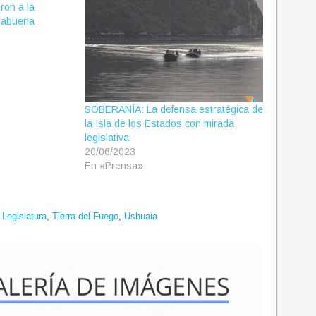
on a la
drabuena
SOBERANÍA: La defensa estratégica de
la Isla de los Estados con mirada
legislativa
20/06/2023
En «Prensa»
,
Legislatura
,
Tierra del Fuego
,
Ushuaia