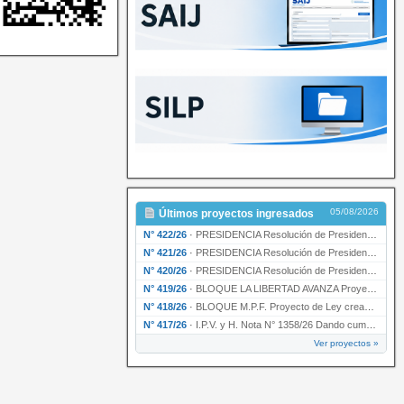
05/08/2026
Últimos proyectos ingresados
N° 422/26
·
PRESIDENCIA Resolución de Presidencia N° 200/26 para su ratificación.
N° 421/26
·
PRESIDENCIA Resolución de Presidencia N° 199/26 para su ratificación.
N° 420/26
·
PRESIDENCIA Resolución de Presidencia N° 198/26 para su ratificación.
N° 419/26
·
BLOQUE LA LIBERTAD AVANZA Proyecto de Ley declarando la esencialidad del servicio educativ…
N° 418/26
·
BLOQUE M.P.F. Proyecto de Ley creando el Ente Único Regulador de servicios públicos de la …
N° 417/26
·
I.P.V. y H. Nota N° 1358/26 Dando cumplimiento al artículo 29 de la Ley provincial N° 1399…
Ver proyectos »