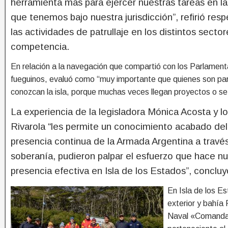
herramienta más para ejercer nuestras tareas en l
que tenemos bajo nuestra jurisdicción”, refirió res
las actividades de patrullaje en los distintos secto
competencia.
En relación a la navegación que compartió con los Parlament
fueguinos, evaluó como “muy importante que quienes son part
conozcan la isla, porque muchas veces llegan proyectos o se t
La experiencia de la legisladora Mónica Acosta y l
Rivarola “les permite un conocimiento acabado del 
presencia continua de la Armada Argentina a través
soberanía, pudieron palpar el esfuerzo que hace n
presencia efectiva en Isla de los Estados”, concluy
En Isla de los Es
exterior y bahía 
Naval «Comandan