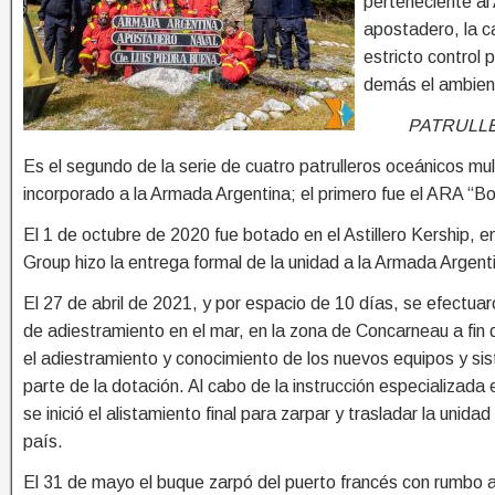
perteneciente al 
apostadero, la c
estricto control 
demás el ambien
PATRULLE
Es el segundo de la serie de cuatro patrulleros oceánicos mu
incorporado a la Armada Argentina; el primero fue el ARA “B
El 1 de octubre de 2020 fue botado en el Astillero Kership, en
Group hizo la entrega formal de la unidad a la Armada Argent
El 27 de abril de 2021, y por espacio de 10 días, se efectua
de adiestramiento en el mar, en la zona de Concarneau a fin 
el adiestramiento y conocimiento de los nuevos equipos y si
parte de la dotación. Al cabo de la instrucción especializada 
se inició el alistamiento final para zarpar y trasladar la unida
país.
El 31 de mayo el buque zarpó del puerto francés con rumbo 