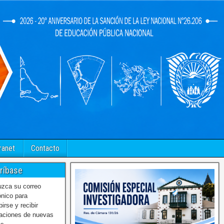
ranet
Contacto
ríbase
uzca su correo
ónico para
birse y recibir
caciones de nuevas