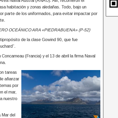
Area Naval Austral (ANAU). Allí, recorrieron el
asa habitación y zonas aledañas. Todo, bajo un
por parte de los uniformados, para evitar impactar por
te.
RO OCEÁNICO ARA «PIEDRABUENA» (P-52)
ltipropósito de la clase Gowind 90, que fue
ouchard”.
 Concarneau (Francia) y el 13 de abril la firma Naval
ina.
ron tareas
de afianzar
stemas por
en el mar,
d a nuestro
a Mar del