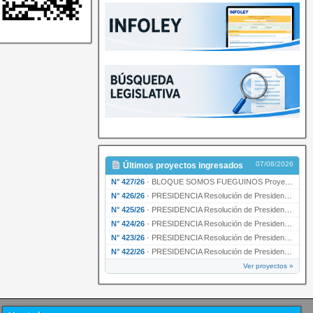
07/08/2026
Últimos proyectos ingresados
N° 427/26
·
BLOQUE SOMOS FUEGUINOS Proyecto de Declaración declarando de interés provincial PRESIDENCI…
N° 426/26
·
PRESIDENCIA Resolución de Presidencia N° 216/26 declarando de interés provincial la labor …
N° 425/26
·
PRESIDENCIA Resolución de Presidencia N° 212/26 declarando de interés provincial el “50° A…
N° 424/26
·
PRESIDENCIA Resolución de Presidencia Nº 210/26 declarando de interés provincial el proyec…
N° 423/26
·
PRESIDENCIA Resolución de Presidencia Nº 209/26 declarando de interés provincial la presen…
N° 422/26
·
PRESIDENCIA Resolución de Presidencia N° 200/26 para su ratificación.
Ver proyectos »