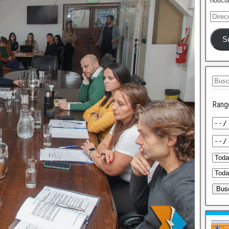
notici
S
Rang