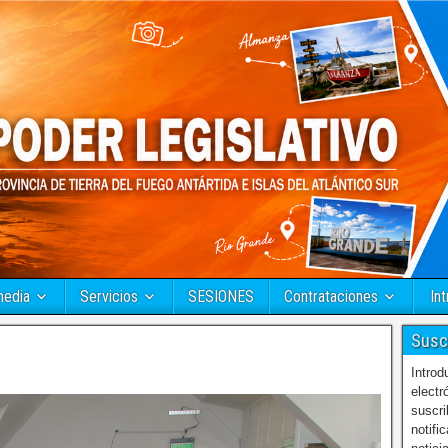
media
Servicios
SESIONES
Contrataciones
Int
Susc
Introd
electr
suscri
notifi