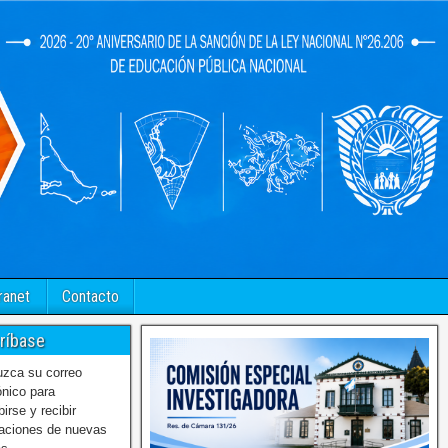
ranet
Contacto
ríbase
uzca su correo
ónico para
birse y recibir
caciones de nuevas