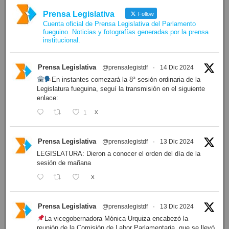
Prensa Legislativa
Follow
Cuenta oficial de Prensa Legislativa del Parlamento
fueguino. Noticias y fotografías generadas por la prensa
institucional.
Prensa Legislativa
@prensalegistdf
·
14 Dic 2024
En instantes comezará la 8ª sesión ordinaria de la
Legislatura fueguina, seguí la transmisión en el siguiente
enlace:
1
X
Prensa Legislativa
@prensalegistdf
·
13 Dic 2024
LEGISLATURA: Dieron a conocer el orden del día de la
sesión de mañana
X
Prensa Legislativa
@prensalegistdf
·
13 Dic 2024
La vicegobernadora Mónica Urquiza encabezó la
reunión de la Comisión de Labor Parlamentaria, que se llevó