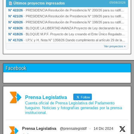
05/08/2026
Últimos proyectos ingresados
N° 422/26
·
PRESIDENCIA Resolución de Presidencia N° 200/26 para su ratificación.
N° 421/26
·
PRESIDENCIA Resolución de Presidencia N° 199/26 para su ratificación.
N° 420/26
·
PRESIDENCIA Resolución de Presidencia N° 198/26 para su ratificación.
N° 419/26
·
BLOQUE LA LIBERTAD AVANZA Proyecto de Ley declarando la esencialidad del servicio educativ…
N° 418/26
·
BLOQUE M.P.F. Proyecto de Ley creando el Ente Único Regulador de servicios públicos de la …
N° 417/26
·
I.P.V. y H. Nota N° 1358/26 Dando cumplimiento al artículo 29 de la Ley provincial N° 1399…
Ver proyectos »
Facebook
Prensa Legislativa
Follow
Cuenta oficial de Prensa Legislativa del Parlamento
fueguino. Noticias y fotografías generadas por la prensa
institucional.
Prensa Legislativa
@prensalegistdf
·
14 Dic 2024