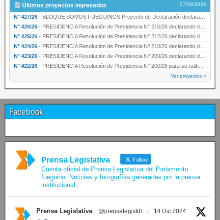
07/08/2026
Últimos proyectos ingresados
N° 427/26
·
BLOQUE SOMOS FUEGUINOS Proyecto de Declaración declarando de interés provincial PRESIDENCI…
N° 426/26
·
PRESIDENCIA Resolución de Presidencia N° 216/26 declarando de interés provincial la labor …
N° 425/26
·
PRESIDENCIA Resolución de Presidencia N° 212/26 declarando de interés provincial el “50° A…
N° 424/26
·
PRESIDENCIA Resolución de Presidencia Nº 210/26 declarando de interés provincial el proyec…
N° 423/26
·
PRESIDENCIA Resolución de Presidencia Nº 209/26 declarando de interés provincial la presen…
N° 422/26
·
PRESIDENCIA Resolución de Presidencia N° 200/26 para su ratificación.
Ver proyectos »
Facebook
Prensa Legislativa
Follow
Cuenta oficial de Prensa Legislativa del Parlamento
fueguino. Noticias y fotografías generadas por la prensa
institucional.
Prensa Legislativa
@prensalegistdf
·
14 Dic 2024