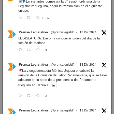
En instantes comezará la 8ª sesión ordinaria de la
Legislatura fueguina, seguí la transmisión en el siguiente
enlace:
1
X
Prensa Legislativa
@prensalegistdf
·
13 Dic 2024
LEGISLATURA: Dieron a conocer el orden del día de la
sesión de mañana
X
Prensa Legislativa
@prensalegistdf
·
13 Dic 2024
La vicegobernadora Mónica Urquiza encabezó la
reunión de la Comisión de Labor Parlamentaria, que se llevó
adelante en la sede de la presidencia del Parlamento
fueguino en Ushuaia.
X
Prensa Legislativa
@prensalegistdf
·
13 Dic 2024